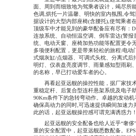
面、周到而细致地为驾乘者设计，竭尽所
色调,烘托一片温馨、明快的室内氛围,令
据设计的大型内部座椅(含腰托),使驾乘
顶级车中才能见到的豪华配备应有尽有：DVD
连放系统、自动恒温空调、倒车雷达(警报
统、电动天窗、座椅加热功能等配置更令
多项便利配置，更是带来轻松的旅程:电动
式烟灰缸/点烟器、可调式头枕、分离式后
明灯、仪表盘亮度调节、雨量感知型雨刷
的名称，早已打动爱车者的心。
再看起亚远舰的操控性能，据厂家技术
重稳定杆、后复合型连杆悬架系统及电子助
90Km条件下的急转弯动作。卓越的发动机
确保高动力的同时,可迅速提供瞬间加速力
此的话，起亚远舰操控感可谓充满诱惑力
起亚远舰的安全配备也给人近乎“奢侈”
重的安全配置中，起亚远舰悉数配备。EPS