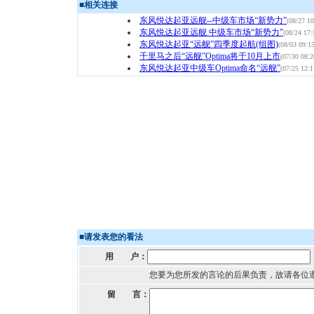
■
相关连接
东风悦达起亚远舰--中级车市场“新势力”
(08/27 10
东风悦达起亚远舰 中级车市场“新势力”
(08/24 17:
东风悦达起亚“远舰”四季度起航(组图)
(08/03 09:15
千里马之后“远舰”Optima将于10月上市
(07/30 08:2
东风悦达起亚中级车Optima命名“远舰”
(07/25 12:1
■
请发表您的看法
用 户：
您要为您所发的言论的后果负责，故请各位
留 言：