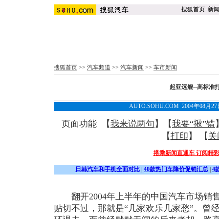
搜狐首页
-
新
搜狐首页
>>
汽车频道
>>
汽车新闻
>>
车市新闻
起亚远舰--高标准
AUTO.SOHU.COM 2004年08月
页面功能 【
我来说两句
】【
我要“揪”错
【
打印
】 【
关
搭乘新闻直通车 订阅精
日韩汽车和手机全面对比
|
40款热门车降价促销汇总
|
4
翻开2004年上半年的中国汽车市场销
贴切不过，那就是“几家欢乐几家愁”。曾