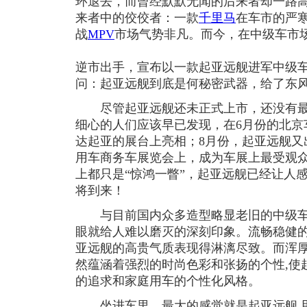
环退去，而曾经默默无闻的后来者却一路
来者中的佼佼者：一款
千里马
在车市的严
战
MPV
市场气势非凡。而今，在中级车市
逆市出手，宣布以一款起亚远舰进军中级
问：起亚远舰到底是何秘密武器，给了东
尽管起亚远舰还未正式上市，还没有最
细心的人们应该早已发现，在6月份的北京
达起亚的展台上亮相；8月份，起亚远舰又出
用车商务车展览会上，成为车展上最受观
上都只是“惊鸿一瞥”，起亚远舰已经让人感
将到来！
与目前国内众多造型略显老旧的中级车
眼就给人难以磨灭的深刻印象。流畅稳健
亚远舰的高贵气质表现得淋漓尽致。而浑
然蕴涵着强烈的时尚色彩和张扬的个性,使
的追求和家庭用车的个性化风格。
坐进车里，最大的感觉就是起亚远舰 用