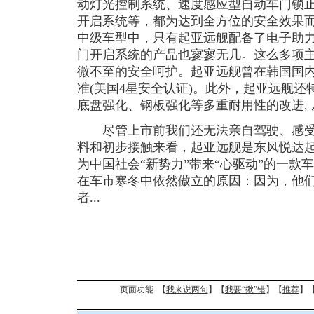
动灯光控制系统、速度感应型自动车门锁
开启系统等，都为达到全方位的安全效果
中级车型中，只有起亚远舰配备了电子助力
门开启系统的产品也寥寥无几。这么多项
微不至的安全呵护。起亚远舰曾在韩国国内
准(美国4星安全认证)。此外，起亚远舰还
底盘强化、钢板强化等多重耐用性的改进,
尽管上市前我们还无法亲自驾驶、感受
料和初步接触来看，起亚远舰是东风悦达
为中国社会“新势力”带来“心驱动”的一款
在车市寒冬中依然傲立的原因：因为，他
者...
页面功能 【
我来说两句
】【
我要“揪”错
】【
推荐
】