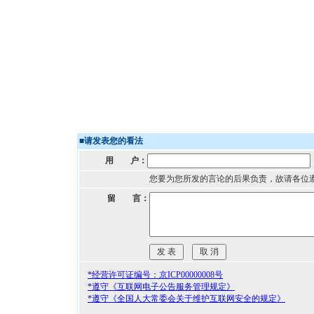
■
请发表您的看法
用 户：
您要为您所发的言论的后果负责，故请各位
留 言：
*经营许可证编号：京ICP00000008号
*遵守《互联网电子公告服务管理规定》
*遵守《全国人大常委会关于维护互联网安全的规定》