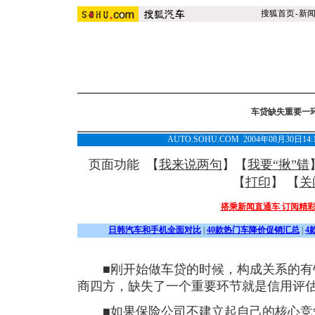
搜狐首页
-
新
车贷缺失重要一
AUTO.SOHU.COM 2004年08月30日
页面功能 【
我来说两句
】【
我要“揪”错
【
打印
】 【
关
搭乘新闻直通车 订阅精
日韩汽车和手机全面对比
|
40款热门车降价促销汇总
|
4
■刚开始做车贷的时候，构成关系的有
商四方，缺失了一个重要环节就是信用评
■如果保险公司不建立起自己的核心竞