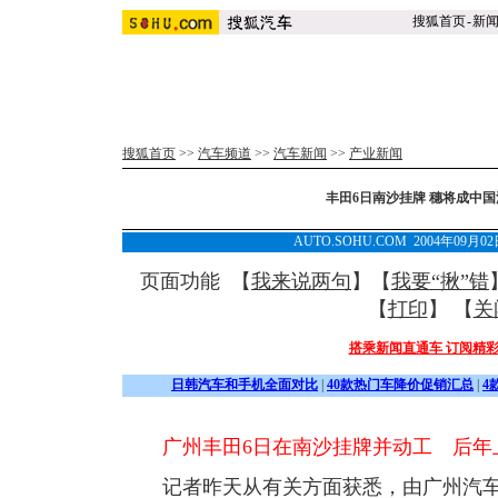
搜狐首页
-
新
搜狐首页
>>
汽车频道
>>
汽车新闻
>>
产业新闻
丰田6日南沙挂牌 穗将成中
AUTO.SOHU.COM 2004年09月
页面功能 【
我来说两句
】【
我要“揪”错
【
打印
】 【
关
搭乘新闻直通车 订阅精
日韩汽车和手机全面对比
|
40款热门车降价促销汇总
|
4
广州丰田6日在南沙挂牌并动工 后年
记者昨天从有关方面获悉，由广州汽车