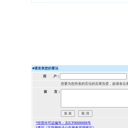
■
请发表您的看法
用 户：
您要为您所发的言论的后果负责，故请各位
留 言：
*经营许可证编号：京ICP00000008号
*遵守《互联网电子公告服务管理规定》