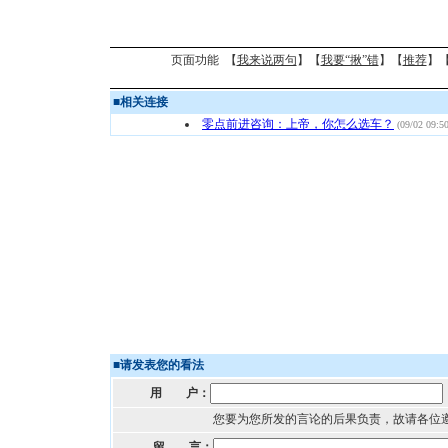
页面功能 【
我来说两句
】【
我要“揪”错
】【
推荐
】
■
相关连接
零点前进咨询：上帝，你怎么选车？
(09/02 09:50
■
请发表您的看法
用 户：
您要为您所发的言论的后果负责，故请各位
留 言：