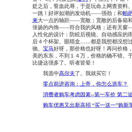
贬之后，誓血此辱，于是玩命上网查资料
一跳！好评如潮的发动机——强劲；和
帕
来
大一点的轴距——宽敞；宽敞的后备箱
张扬的内饰——符合我的风格；还有天窗
人性化的设计：防眩后视镜、自动感应的
后４个杯架、眼睛盒……都是我想都没想
驰、
宝马
好呀，那价格也好呀！再问价格
美的东东，不到１４万，价格的确不错。
比捷达强多了。听者皆晕！
我选中
高尔夫
了。我就买它！
零点前进咨询：上帝，你怎么选车？
消费者购车考虑因素--第一车价 第二
购车优惠又出新高招 “买一送一”购新