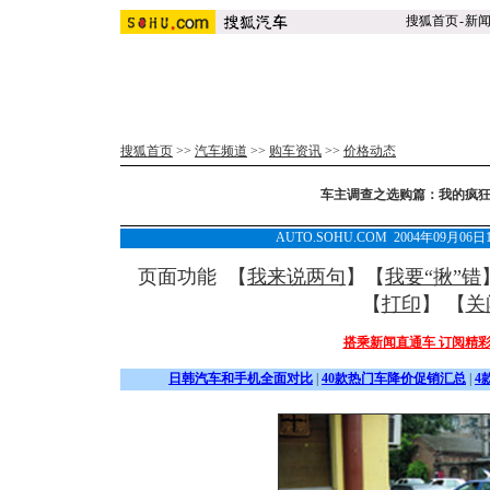
搜狐首页
-
新
搜狐首页
>>
汽车频道
>>
购车资讯
>>
价格动态
车主调查之选购篇：我的疯狂
AUTO.SOHU.COM 2004年09月0
页面功能 【
我来说两句
】【
我要“揪”错
【
打印
】 【
关
搭乘新闻直通车 订阅精
日韩汽车和手机全面对比
|
40款热门车降价促销汇总
|
4