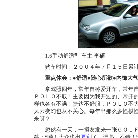
1.6手动舒适型 车主 李硕
购车时间：２００４年７月１５日累计
重点体会：●舒适●随心所欲●内饰大
拿驾照四年，常年自称爱开车，常年
ＰＯＬＯ不取！主要因为我开过的、常开
样也各有不满：捷达不舒服，ＰＯＬＯ不
风云变幻也从不关心。每年出那么多怪模
来呀？
忽然有一天，一损友发来一张ＧＯＬＦ
答：“哟！大众也出
夏利
了，漂亮，不错！