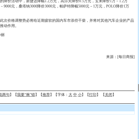
降价活动中，新捷达降幅1.2万元，高尔夫降价0.5万元，宝来降价1万－1.2万
9000元，桑塔纳3000降价3000元，帕萨特降幅5000元－1万元，POLO降价1万
次价格调整势必将给近期疲软的国内车市添些干柴，并将对其他汽车企业的产品
推动作用。
孙丽
来源：[每日商报]
说两句
】【
我要“揪”错
】【
推荐
】【字体：
大
中
小
】【
打印
】 【
关闭
】