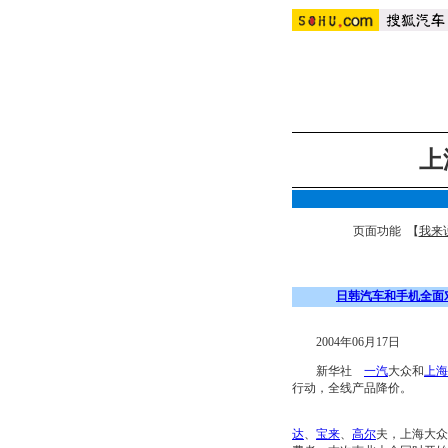
上
页面功能 【
我来
日韩汽车和手机全面
2004年06月17日
新华社
一汽
大众和
上海
行动，全线产品降价。
达
、
宝来
、
高尔
夫，上海大众