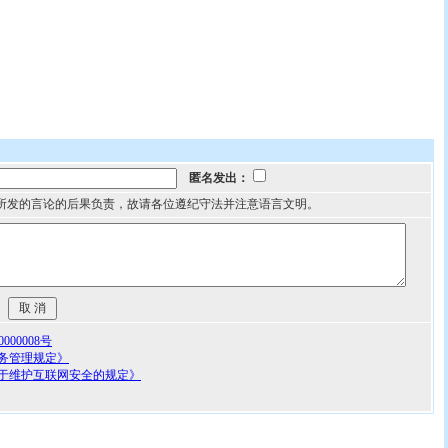
匿名发出：
所发的言论的后果负责，故请各位遵纪守法并注意语言文明。
00008号
务管理规定》
于维护互联网安全的规定》