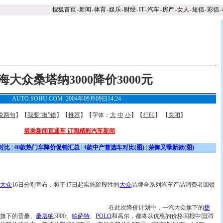
搜狐首页
-
新闻
-
体育
-
娱乐
-
财经
-
IT
-
汽车
-
房产
-
女人
-
短信
-
彩信
-
海大众桑塔纳3000降价3000元
AUTO.SOHU.COM 2004年09月09日14:24
说两句
】【
我要“揪”错
】【
推荐
】【字体：
大
中
小
】【
打印
】 【
关闭
】
搭乘新闻直通车 订阅精彩汽车新闻
对比
|
40款热门车降价促销汇总
|
4款中产首选车对比(图)
|
荣御又曝新款(图)
大众
16日分别宣布，将于17日起实施阶段性的
大众
品牌全系列汽车产品消费者回馈
在此次降价计划中，一汽大众旗下的
捷
旗下的普桑、
桑塔纳
3000、
帕萨特
、
POLO
和高尔，都将以优惠的价格回报中国消