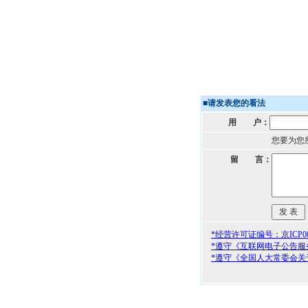
■
请发表您的看法
用 户：
您要为您
留 言：
*经营许可证编号：京ICP000
*遵守《互联网电子公告服
*遵守《全国人大常委会关