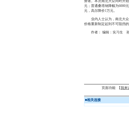
费者。本次南北大众同时开始的
元；普通桑塔纳降幅为6000元－
元，高尔降价1万元。
业内人士认为，南北大众此
价格重新制定起到不可阻挡的
作者： 编辑：实习生 
页面功能 【
我来
■
相关连接