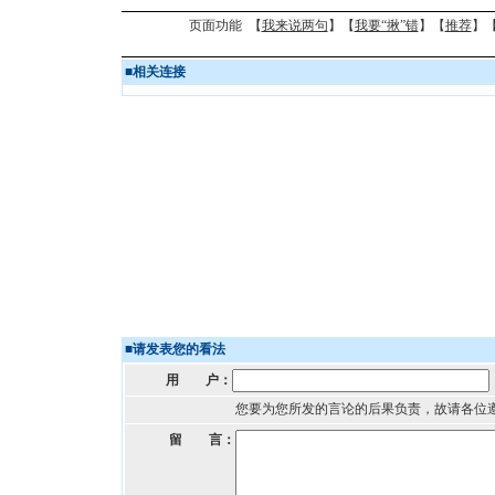
页面功能 【
我来说两句
】【
我要“揪”错
】【
推荐
】
■
相关连接
■
请发表您的看法
用 户：
您要为您所发的言论的后果负责，故请各位
留 言：