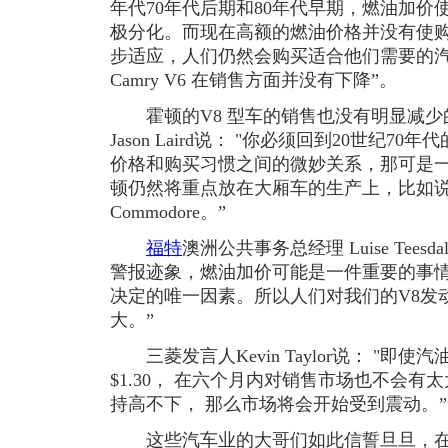
年代70年代后期和80年代早期，燃油加
极分化。而现在高额的燃油价格并没有使购
步适应，人们仍然会购买适合他们需要的汽车，所
Camry V6 在销售方面并没有下降”。
霍顿的V8 型车的销售也没有明显减少
Jason Laird说： "你必须回到20世纪
价格和购买习惯之间的微妙关系，那可是
顿仍然将重点放在大厢车的生产上，比如说配备了
Commodore。”
福特
澳洲公共事务总经理 Luise Tee
警报迹象，燃油加价可能是一件重要的事
决定的唯一因素。所以人们对我们的V8发动机
大。”
三菱发言人Kevin Taylor说： "即使
$1.30， 在六个月内对销售市场也不会
持高不下， 那么市场将会开始受到震动。”
这些汽车业的大哥们如此信誓旦旦，在