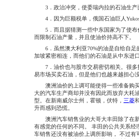
3．政治冲突，使委瑞内拉的石油生产
4．因为巨额税单，俄国石油巨人Yukos
5．而且据猜测一些中东国家为了使布什
而限制石油产量，并且使油价持高不下。
6．虽然澳大利亚70%的油是自给自足
加坡紧密相连，而他们的石油是从中东进
7．油价也与股市交易密切相关。很多
易市场买卖石油，但是他们也越来越担心
澳洲油价的上调可能使得一些准备购买
大的汽车生产商却并没有因此而放弃大耗油量
型。在新南威尔士州，霍顿，伏特，
三菱
升而感到恐慌。
澳洲汽车销售业的大哥大丰田除了在新
有感觉的任何的不同。 丰田的公共关系经理Mi
车销售还没有被油价上调所影响， 不过有