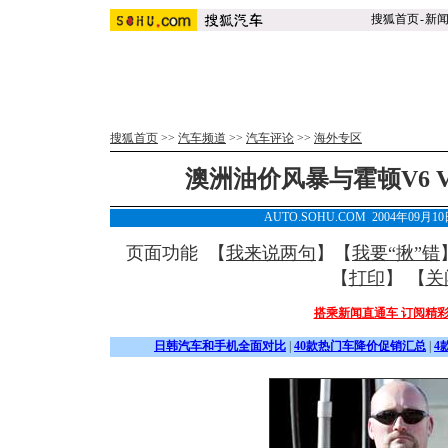
搜狐首页
-
新
搜狐首页
>>
汽车频道
>>
汽车评论
>>
海外专区
澳洲油价风暴与霍顿V6 V
AUTO.SOHU.COM 2004年09月
页面功能 【
我来说两句
】【
我要“揪”错
【
打印
】 【
关
搭乘新闻直通车 订阅精
日韩汽车和手机全面对比
|
40款热门车降价促销汇总
|
4