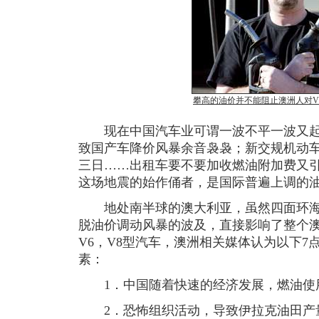
攀高的油价并不能阻止澳洲人对V6
现在中国汽车业可谓一波不平一波又起
致国产车降价风暴余音袅袅；新交规机动
三日……出租车要不要加收燃油附加费又
这场地震的始作俑者，是国际普遍上调的
地处南半球的澳大利亚，虽然四面环海
脱油价调动风暴的波及，直接影响了整个
V6，V8型汽车，澳洲相关媒体认为以下
素：
1．中国随着快速的经济发展，燃油使
2．恐怖组织活动，导致伊拉克油田产