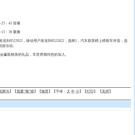
23：43 首播
13：39 重播
9522922，移动用户发送到8522822，选择2，汽车群英榜上榜新车评选；选
国游活动。
赢取精美的礼品，车世界期待您的加入。
说两句
】【
我要“揪”错
】【
推荐
】【字体：
大
中
小
】【
打印
】 【
关闭
】