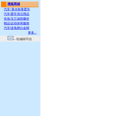
搜狐商城
·
汽车
|
香水扮香爱车
·
汽车
|
爱车清洁用品
·
化妆
|
玉兰油惊爆价
·
精品
|
运动休闲服饰
·
汽车
|
送龟牌白金蜡
更多...
-- 给编辑写信