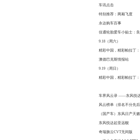
车讯点击
特别推荐：两厢飞度
永达购车百事
佳通轮胎爱车小贴士：良好
9.18（周六）
精彩中国，精彩帕拉丁：
澳德巴克斯情报站
9.19（周日）
精彩中国，精彩帕拉丁：
车界风云录 ——东风悦达
风云榜单（排名不分先后
（国产车）东风日产天籁
东风悦达起亚远舰
奇瑞旗云CVT无间版