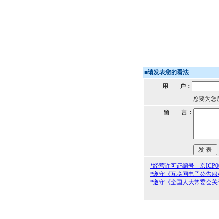
■
请发表您的看法
用 户：
您要为您
留 言：
*经营许可证编号：京ICP000
*遵守《互联网电子公告服
*遵守《全国人大常委会关