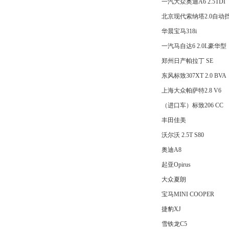
一汽大众奥迪A6 2.5TDI
北京现代索纳塔2.0自动
华晨宝马318i
一汽马自达6 2.0L豪华型
郑州日产帕拉丁 SE
东风标致307XT 2.0 BVA
上海大众帕萨特2.8 V6
（进口车）标致206 CC
丰田佳美
沃尔沃 2.5T S80
奥迪A8
起亚Opirus
大众夏朗
宝马MINI COOPER
捷豹XJ
雪铁龙C5