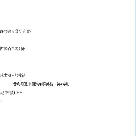
驾驶习惯可节油5
西藏的日喀则市
咸水湖－那牧错
普利司通中国汽车群英榜（第45期）
起亚远舰上市
）