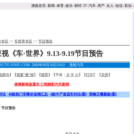
搜狐首页
-
新闻
-
体育
-
娱乐
-
财经
-
IT
-
汽车
-
房产
-
女人
-
短信
-
彩信
-
体专区
>>
车世界专区
>>
节目预告
视《车·世界》9.13-9.19节目预告
AUTO.SOHU.COM 2004年09月10日18:02 搜狐汽车
说两句
】【
我要“揪”错
】【
推荐
】【字体：
大
中
小
】【
打印
】 【
关闭
】
搭乘新闻直通车 订阅精彩汽车新闻
对比
|
40款热门车降价促销汇总
|
4款中产首选车对比(图)
|
荣御又曝新款(图)
》节目预告