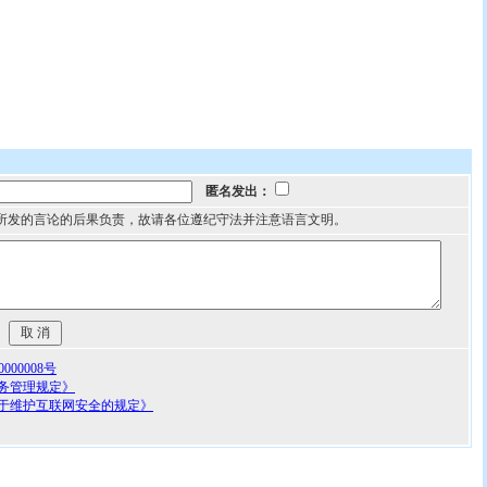
匿名发出：
所发的言论的后果负责，故请各位遵纪守法并注意语言文明。
00008号
务管理规定》
于维护互联网安全的规定》