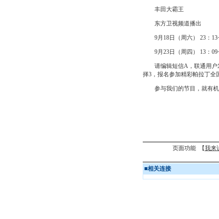
丰田大霸王
东方卫视频道播出
9月18日（周六） 23：13~
9月23日（周四） 13：09~
请编辑短信A，联通用户发送到
择3，报名参加精彩帕拉丁全
参与我们的节目，就有机会
页面功能 【
我来
■
相关连接