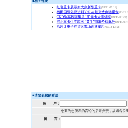
■
相关连接
红岩重卡展示新大康新型重卡
(09/21 09:11)
福田国际化要达到30% 与戴克造奔驰重卡
(09/21 
CKD造车风雨飘摇 UD重卡未雨绸缪
(09/15 09:20)
河北重卡供不应求 “黄牛”倒车价格飙升
(09/15 09:
治超让重卡在货运市场迅速崛起
(09/13 13:58)
■
请发表您的看法
用 户：
您要为您所发的言论的后果负责，故请各位
留 言：