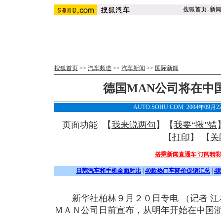
搜狐首页
-
新
搜狐首页
>>
汽车频道
>>
汽车新闻
>>
国际新闻
德国MAN公司将在中
AUTO.SOHU.COM 2004年09月
页面功能 【
我来说两句
】【
我要“揪”错
【
打印
】 【
关
搭乘新闻直通车 订阅精
日韩汽车和手机全面对比
|
40款热门车降价促销汇总
|
4
新华社柏林９月２０日专电 （记者 江
ＭＡＮ公司日前宣布，从明年开始在中国