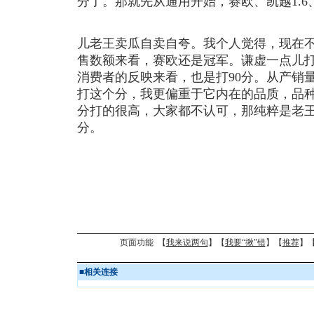
分了。那就先从通用开始，赛欧、凯越1.6、
儿老王卖瓜自卖自夸。我个人觉得，现在
售数额来看，赛欧还是冠军。谦虚一点儿打9
消费者的反映来看，也是打90分。从产销
打这个分，我更偏重于它内在的品质，品
分打的很高，大家都不认可，那纯粹是老王卖
分。
页面功能 【
我来说两句
】【
我要“揪”错
】【
推荐
】
■
相关连接