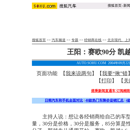
搜狐首页
-
新
搜狐首页
>>
汽车频道
>>
专题
>>
经销商在线
>>
北京现代、上
王阳：赛欧90分 凯越
AUTO.SOHU.COM 2004年09月
页面功能 【
我来说两句
】【
我要“揪”错
【
打印
】 【
关
搭乘新闻直通车 订阅精
日韩汽车和手机全面对比
|
40款热门车降价促销汇总
|
4
主持人说：想让各经销商给自己的车型打
量，30分是价格，30分是服务，85分算