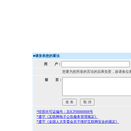
■
请发表您的看法
用 户：
您要为您所发的言论的后果负责，故请各位
留 言：
*经营许可证编号：京ICP00000008号
*遵守《互联网电子公告服务管理规定》
*遵守《全国人大常委会关于维护互联网安全的规定》