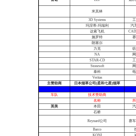
米其林
3D Systems
工
玛涅蒂-玛瑞利
汽
达索飞机
CA
施罗特
赛
朗塞尔
力克
纺
NA
网
STAR-CD
工
Stonesoft
网
泰科
电
Veritas
主赞助商
日本烟草公司(柔和七星)烟草
车队
技术赞助商
名称
所
英美
本田
汽
石桥
Reynard公司
赛车
Barco
KONI