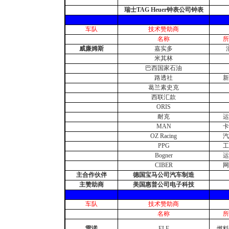
瑞士TAG Heuer钟表公司钟表
车队
技术赞助商
名称
所
威廉姆斯
嘉实多
米其林
巴西国家石油
路透社
新
葛兰素史克
西联汇款
ORIS
耐克
运
MAN
卡
OZ Racing
汽
PPG
工
Bogner
运
CIBER
网
主合作伙伴
德国宝马公司汽车制造
主赞助商
美国惠普公司电子科技
车队
技术赞助商
名称
所
雷诺
ELF
燃料