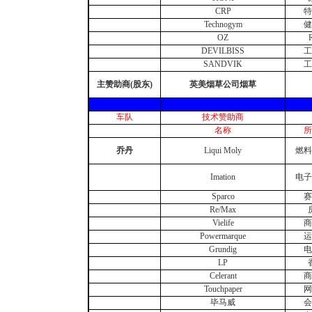
CRP
特
Technogym
健
OZ
DEVILBISS
工
SANDVIK
工
主赞助商(股东)
英美烟草公司烟草
车队
技术赞助商
名称
所
乔丹
Liqui Moly
燃料
Imation
电子
Sparco
赛
Re/Max
Vielife
商
Powermarque
运
Grundig
电
LP
Celerant
商
Touchpaper
网
毕马威
会