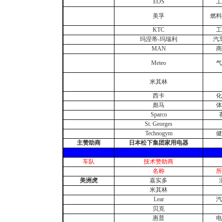
EOS
工
美孚
燃料
KTC
工
玛涅蒂-玛瑞利
汽
MAN
商
Meteo
气
米其林
西卡
化
彪马
体
Sparco
St. Georges
Technogym
健
主赞助商
日本松下集团家用电器
车队
技术赞助商
名称
所
美洲虎
嘉实多
米其林
Lear
汽
贝克
惠普
电