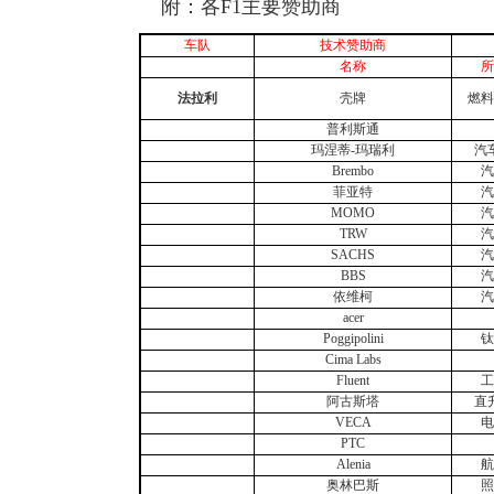
附：各F1主要赞助商
车队
技术赞助商
名称
所
法拉利
壳牌
燃料
普利斯通
玛涅蒂-玛瑞利
汽
Brembo
汽
菲亚特
汽
MOMO
汽
TRW
汽
SACHS
汽
BBS
汽
依维柯
汽
acer
Poggipolini
钛
Cima Labs
Fluent
工
阿古斯塔
直
VECA
电
PTC
Alenia
航
奥林巴斯
照