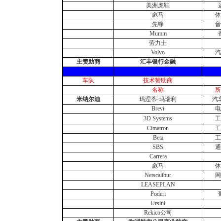
美洲虎鞋
彪马
体
先锋
音
Mumm
劳力士
Volvo
汽
主赞助商
汇丰银行金融
车队
技术赞助商
名称
所
米纳尔迪
玛涅蒂-玛瑞利
汽
Brevi
电
3D Systems
工
Cimatron
工
Beta
工
SBS
通
Carrera
彪马
体
Netscalibur
网
LEASEPLAN
Poderi
Ursini
Rekico公司