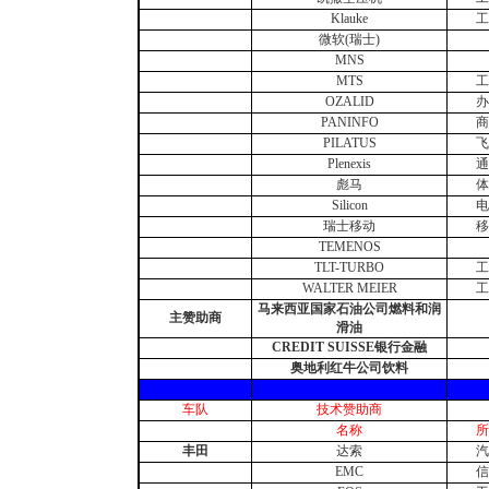
Klauke
工
微软(瑞士)
MNS
MTS
工
OZALID
办
PANINFO
商
PILATUS
飞
Plenexis
通
彪马
体
Silicon
电
瑞士移动
移
TEMENOS
TLT-TURBO
工
WALTER MEIER
工
马来西亚国家石油公司燃料和润
主赞助商
滑油
CREDIT SUISSE银行金融
奥地利红牛公司饮料
车队
技术赞助商
名称
所
丰田
达索
汽
EMC
信