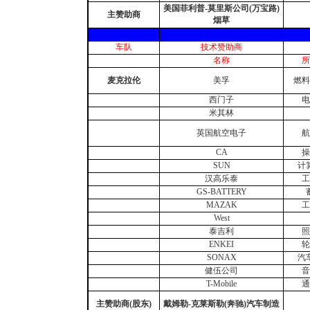
美国菲利普-莫里斯公司(万宝路)
主赞助商
烟草
车队
技术赞助商
名称
所
麦克拉伦
美孚
燃料
西门子
电
米其林
英国航空电子
航
CA
操
SUN
计
汉高乐泰
工
GS-BATTERY
MAZAK
工
West
泰吉利
照
ENKEI
轮
SONAX
汽
健伍公司
音
T-Mobile
通
主赞助商(股东)
戴姆勒-克莱斯勒(奔驰)汽车制造