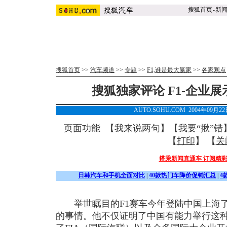
搜狐首页
-
新
搜狐首页
>>
汽车频道
>>
专题
>>
F1,谁是最大赢家
>>
各家观点
搜狐独家评论 F1-企业
AUTO.SOHU.COM 2004年09月2
页面功能 【
我来说两句
】【
我要“揪”错
【
打印
】 【
关
搭乘新闻直通车 订阅精
日韩汽车和手机全面对比
|
40款热门车降价促销汇总
|
4
举世瞩目的F1赛车今年登陆中国上海了
的事情。他不仅证明了中国有能力举行这