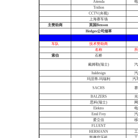
Attenda
电
Tridion
CCTV(央视)
上海赛车场
主赞助商
英国Benson
Hedges
公司烟草
车队
技术赞助商
名称
所
索伯
石桥
戴姆勒(瑞士)
汽
Italdesign
汽
玛涅蒂-玛瑞利
汽
SACHS
赛
BALZERS
光
思科(瑞士)
网
Elektro
电
Emil Frey
汽
爱立信
移
FLUENT
HERMANN
工
凯撒空压机
工