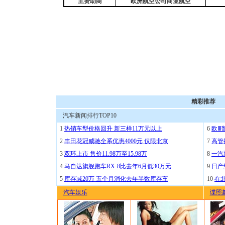
主赞助商
欧洲航空公司商业航空
精彩推荐
汽车新闻排行TOP10
1
热销车型价格回升 新三样11万元以上
6
欧Ⅲ
2
丰田花冠威驰全系优惠4000元 仅限北京
7
高管
3
双环上市 售价11.98万至15.98万
8
一汽
4
马自达旗舰跑车RX-8比去年6月低30万元
9
日产
5
库存减20万 五个月消化去年半数库存车
10
在
汽车娱乐
谍照