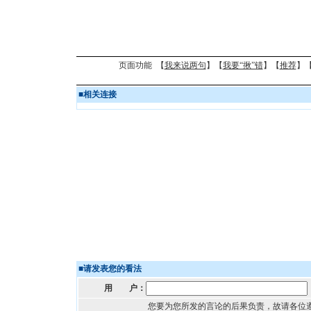
页面功能 【
我来说两句
】【
我要“揪”错
】【
推荐
】
■
相关连接
■
请发表您的看法
用 户：
您要为您所发的言论的后果负责，故请各位