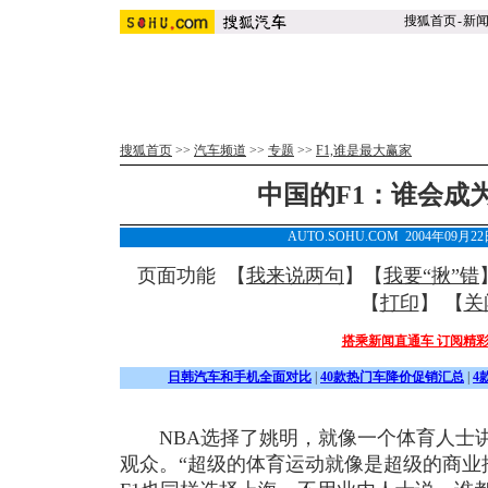
搜狐首页
-
新
搜狐首页
>>
汽车频道
>>
专题
>>
F1,谁是最大赢家
中国的F1：谁会成
AUTO.SOHU.COM 2004年09月
页面功能 【
我来说两句
】【
我要“揪”错
【
打印
】 【
关
搭乘新闻直通车 订阅精
日韩汽车和手机全面对比
|
40款热门车降价促销汇总
|
4
NBA选择了姚明，就像一个体育人士讲
观众。“超级的体育运动就像是超级的商业