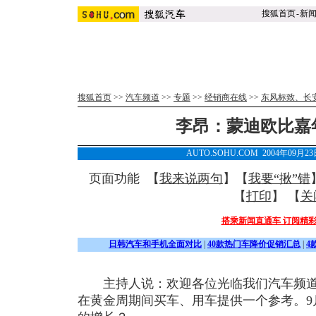
搜狐首页
-
新
搜狐首页
>>
汽车频道
>>
专题
>>
经销商在线
>>
东风标致、长
李昂：蒙迪欧比嘉
AUTO.SOHU.COM 2004年09月
页面功能 【
我来说两句
】【
我要“揪”错
【
打印
】 【
关
搭乘新闻直通车 订阅精
日韩汽车和手机全面对比
|
40款热门车降价促销汇总
|
4
主持人说：欢迎各位光临我们汽车频道
在黄金周期间买车、用车提供一个参考。9