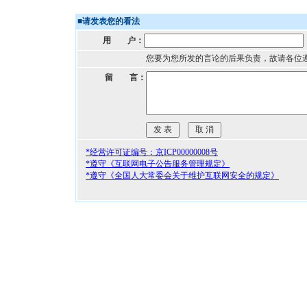
■
请发表您的看法
用 户：
您要为您所发的言论的后果负责，故请各位
留 言：
*经营许可证编号：京ICP00000008号
*遵守《互联网电子公告服务管理规定》
*遵守《全国人大常委会关于维护互联网安全的规定》