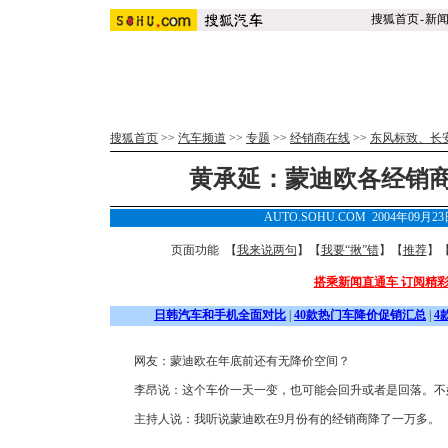
搜狐首页
-
新
搜狐首页
>>
汽车频道
>>
专题
>>
经销商在线
>>
东风标致、长
黄承延：蒙迪欧各经销
AUTO.SOHU.COM 2004年09月
页面功能 【
我来说两句
】【
我要“揪”错
】【
推荐
】
搭乘新闻直通车 订阅精
日韩汽车和手机全面对比
|
40款热门车降价促销汇总
|
4
网友：蒙迪欧在年底前还有无降价空间？
李昂说：这个车价一天一变，也可能会回升或者是回落。不
主持人说：我听说蒙迪欧在9月份有的经销商降了一万多。