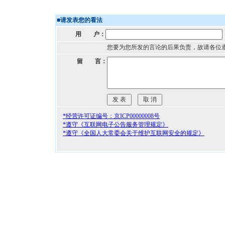
■
请发表您的看法
用 户：
您要为您所发的言论的后果负责，故请各位
留 言：
*经营许可证编号：京ICP00000008号
*遵守《互联网电子公告服务管理规定》
*遵守《全国人大常委会关于维护互联网安全的规定》