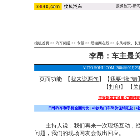
搜狐首页
-
新
搜狐首页
>>
汽车频道
>>
专题
>>
经销商在线
>>
东风标致、长
李昂：车主最
AUTO.SOHU.COM 2004年09月
页面功能 【
我来说两句
】【
我要“揪”错
【
打印
】 【
关
搭乘新闻直通车 订阅精
日韩汽车和手机全面对比
|
40款热门车降价促销汇总
|
4
主持人说：我们再来一次现场互动，经
问题，我们的现场网友会做出回应。