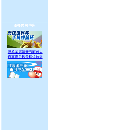
图铃秀
铃声库
·
温柔美眉清新秀丽迷人
·
百事音乐风云榜炫铃秀