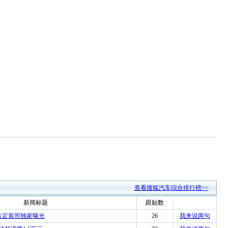
查看搜狐汽车综合排行榜>>
新闻标题
跟贴数
方定装照独家曝光
26
我来说两句