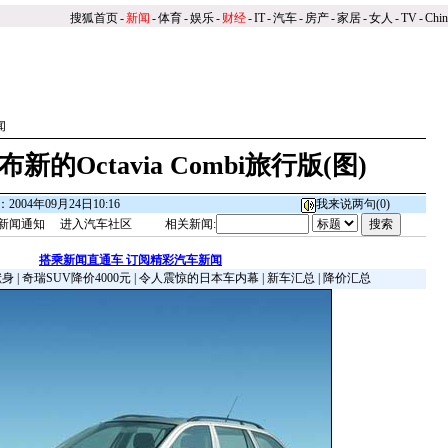
搜狐首页
-
新闻
-
体育
-
娱乐
-
财经
-
IT
-
汽车
-
房产
-
家居
-
女人
-
TV
-
Chi
闻
新的Octavia Combi旅行版(图)
2004年09月24日10:16
我来说两句(
0
)
新闻通知
进入汽车社区
相关新闻:
搭乘新闻直通车 订阅精彩汽车新闻
献身
|
奇瑞SUV降价4000元
|
令人震惊的日本车内幕
|
新车汇总
|
降价汇总