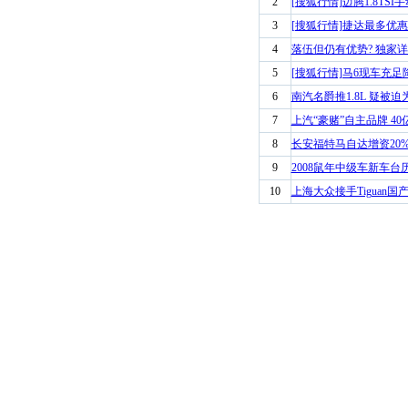
2
[搜狐行情]迈腾1.8TSI
3
[搜狐行情]捷达最多优惠68
4
落伍但仍有优势? 独家详
5
[搜狐行情]马6现车充足
6
南汽名爵推1.8L 疑被迫为
7
上汽“豪赌”自主品牌 4
8
长安福特马自达增资20%
9
2008鼠年中级车新车台
10
上海大众接手Tiguan国