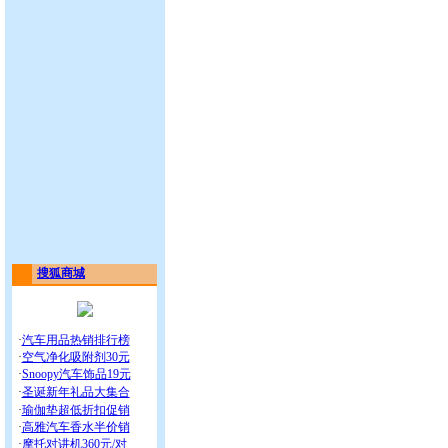
搜狐商城
·
汽车用品热销排行榜
·
空气净化吸附剂30元
·
Snoopy汽车饰品19元
·
圣诞新年礼品大集合
·
瑜伽垫超低折扣促销
·
高雅汽车香水半价销
·
摩托对讲机360元/对