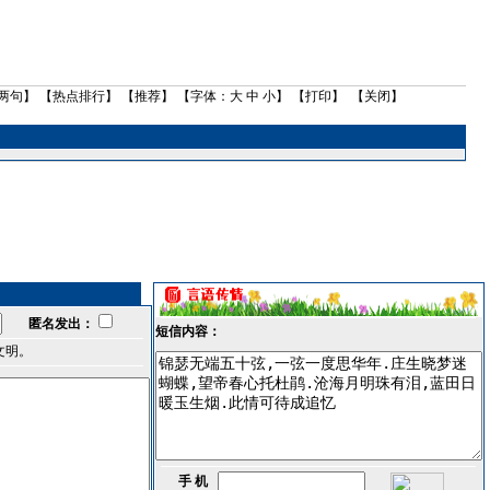
两句
】 【
热点排行
】 【
推荐
】 【字体：
大
中
小
】 【
打印
】 【
关闭
】
匿名发出：
短信内容：
文明。
手 机