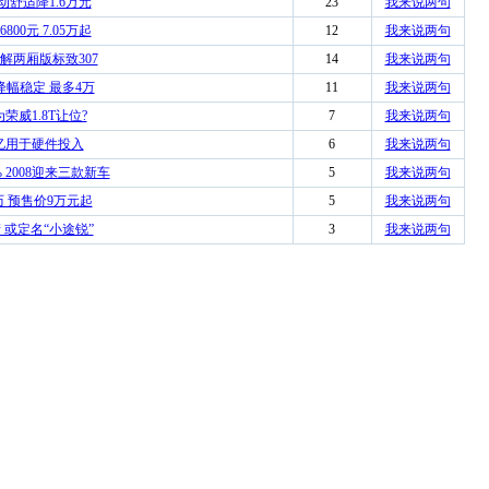
手动舒适降1.6万元
23
我来说两句
00元 7.05万起
12
我来说两句
解两厢版标致307
14
我来说两句
降幅稳定 最多4万
11
我来说两句
荣威1.8T让位?
7
我来说两句
0亿用于硬件投入
6
我来说两句
 2008迎来三款新车
5
我来说两句
历 预售价9万元起
5
我来说两句
产 或定名“小途锐”
3
我来说两句