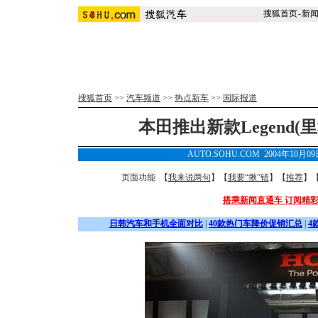
搜狐首页
-
新
搜狐首页
>>
汽车频道
>>
热点新车
>>
国际报道
本田推出新款Legend(
AUTO.SOHU.COM 2004年10月
页面功能 【
我来说两句
】【
我要“揪”错
】【
推荐
】
搭乘新闻直通车 订阅精
日韩汽车和手机全面对比
|
40款热门车降价促销汇总
|
4