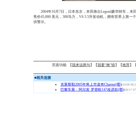
2004年10月7日，日本东京，本田推出Legend豪华轿车，本田总
售价45,000 美元，300马力，V6 3.5升发动机，拥有世界
供警示。
页面功能 【
我来说两句
】【
我要“揪”错
】【
推荐
】
■
相关连接
克莱斯勒2005年将上市道奇Charger(图)
(10/08 08:2
巴黎车展：阿尔发·罗密欧147改进款(图)
(09/17 07