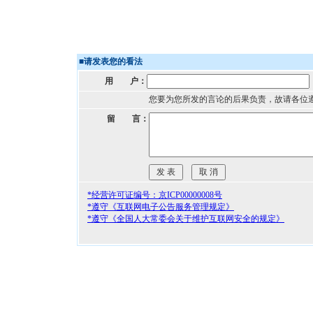
■
请发表您的看法
用 户：
您要为您所发的言论的后果负责，故请各位
留 言：
*经营许可证编号：京ICP00000008号
*遵守《互联网电子公告服务管理规定》
*遵守《全国人大常委会关于维护互联网安全的规定》