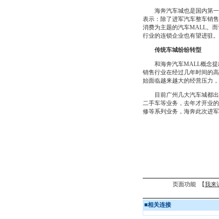
海奔汽车城也是国内第一个提
表示：除了进军汽车整车销售
消费为主题的汽车MALL。
行业的连锁企业也有望进驻。
传统车城纷纷转型
和海奔汽车MALL概念提
销售行业在经过几年时间的高
始面临越来越大的经营压力，
目前广州几大汽车城都出现
二手车等业务，去年才开业的
修等系列业务，海奔此次进军
页面功能 【
我来
■
相关连接