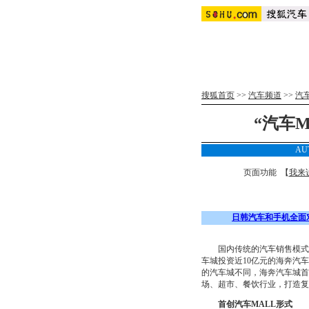
搜狐首页
>>
汽车频道
>>
汽
“汽车
AU
页面功能 【
我来
日韩汽车和手机全面
国内传统的汽车销售模式正
车城投资近10亿元的海奔汽
的汽车城不同，海奔汽车城首
场、超市、餐饮行业，打造复
首创汽车MALL形式