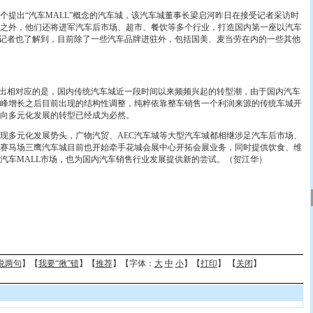
出“汽车MALL”概念的汽车城，该汽车城董事长梁启河昨日在接受记者采访时
之外，他们还将进军汽车后市场、超市、餐饮等多个行业，打造国内第一座以汽车
而记者也了解到，目前除了一些汽车品牌进驻外，包括国美、麦当劳在内的一些其他
出相对应的是，国内传统汽车城近一段时间以来频频兴起的转型潮，由于国内汽车
峰增长之后目前出现的结构性调整，纯粹依靠整车销售一个利润来源的传统车城开
向多元化发展的转型已经成为必然。
多元化发展势头，广物汽贸、AEC汽车城等大型汽车城都相继涉足汽车后市场、
赛马场三鹰汽车城目前也开始牵手花城会展中心开拓会展业务，同时提供饮食、维
汽车MALL市场，也为国内汽车销售行业发展提供新的尝试。（贺江华）
说两句
】【
我要“揪”错
】【
推荐
】【字体：
大
中
小
】【
打印
】 【
关闭
】