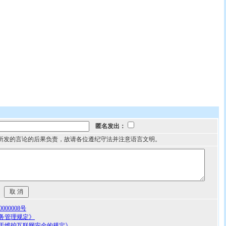
匿名发出：
所发的言论的后果负责，故请各位遵纪守法并注意语言文明。
00008号
务管理规定》
于维护互联网安全的规定》