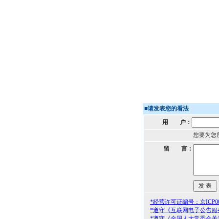
■
请发表您的看法
用 户：
您要为您
留 言：
*经营许可证编号：京ICP000
*遵守《互联网电子公告服
*遵守《全国人大常委会关