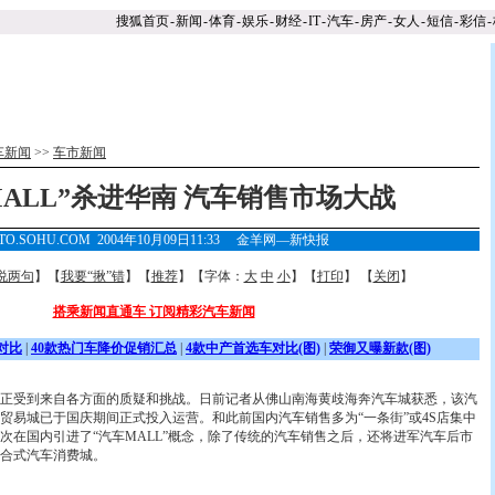
搜狐首页
-
新闻
-
体育
-
娱乐
-
财经
-
IT
-
汽车
-
房产
-
女人
-
短信
-
彩信
-
车新闻
>>
车市新闻
MALL”杀进华南 汽车销售市场大战
TO.SOHU.COM 2004年10月09日11:33 金羊网—新快报
说两句
】【
我要“揪”错
】【
推荐
】【字体：
大
中
小
】【
打印
】 【
关闭
】
搭乘新闻直通车 订阅精彩汽车新闻
对比
|
40款热门车降价促销汇总
|
4款中产首选车对比(图)
|
荣御又曝新款(图)
受到来自各方面的质疑和挑战。日前记者从佛山南海黄歧海奔汽车城获悉，该汽
车贸易城已于国庆期间正式投入运营。和此前国内汽车销售多为“一条街”或4S店集中
次在国内引进了“汽车MALL”概念，除了传统的汽车销售之后，还将进军汽车后市
合式汽车消费城。