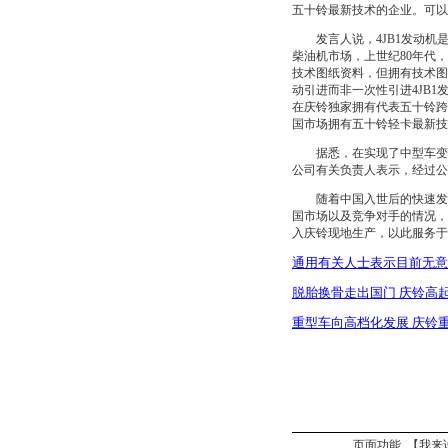
五十铃最新技术的企业。可以
发言人说，4JB1发动机
柴油机市场，上世纪80年代
技术图纸资料，但拥有技术图
动引进而非一次性引进4JB
在庆铃独家拥有代表五十铃跨世
国市场拥有五十铃轻卡最新技
据悉，在实现了中型车变速
公司有关负责人表示，经过公
随着中国入世后的快速发展
国市场以及竞争对手的情况，
入庆铃现地生产，以此服务
通用有关人士表示目前无意
脱胎换骨走出国门 庆铃高
重型车向高档化发展 庆铃
页面功能 【
我来