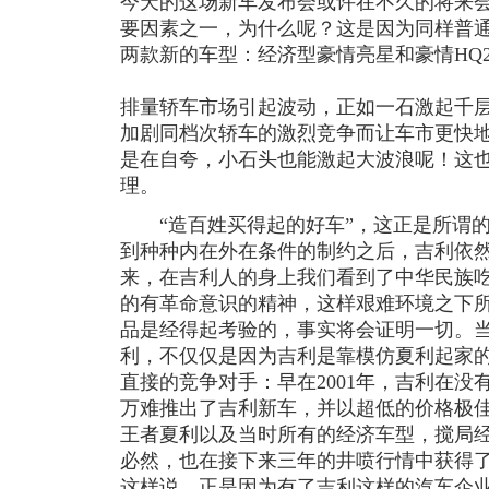
今天的这场新车发布会或许在不久的将来
要因素之一，为什么呢？这是因为同样普
两款新的车型：经济型豪情亮星和豪情HQ2
排量轿车市场引起波动，正如一石激起千
加剧同档次轿车的激烈竞争而让车市更快
是在自夸，小石头也能激起大波浪呢！这也
理。
“造百姓买得起的好车”，这正是所谓的
到种种内在外在条件的制约之后，吉利依
来，在吉利人的身上我们看到了中华民族
的有革命意识的精神，这样艰难环境之下
品是经得起考验的，事实将会证明一切。
利，不仅仅是因为吉利是靠模仿夏利起家
直接的竞争对手：早在2001年，吉利在没
万难推出了吉利新车，并以超低的价格极
王者夏利以及当时所有的经济车型，搅局
必然，也在接下来三年的井喷行情中获得
这样说，正是因为有了吉利这样的汽车企