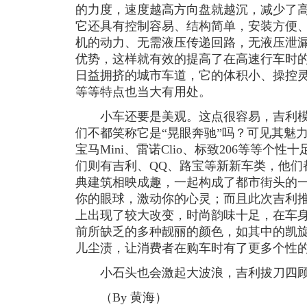
的力度，速度越高方向盘就越沉，减少了
它还具有控制容易、结构简单，安装方便
机的动力、无需液压传递回路，无液压泄
优势，这样就有效的提高了在高速行车时
日益拥挤的城市车道，它的体积小、操控
等等特点也当大有用处。
小车还要是美观。这点很容易，吉利模
们不都笑称它是“晃眼奔驰”吗？可见其魅
宝马Mini、雷诺Clio、标致206等等个
们则有吉利、QQ、路宝等新新车类，他们
典建筑相映成趣，一起构成了都市街头的
你的眼球，激动你的心灵；而且此次吉利
上出现了较大改变，时尚韵味十足，在车
前所缺乏的多种靓丽的颜色，如其中的凯
儿尘渍，让消费者在购车时有了更多个性
小石头也会激起大波浪，吉利拔刀四顾
（By 黄海）