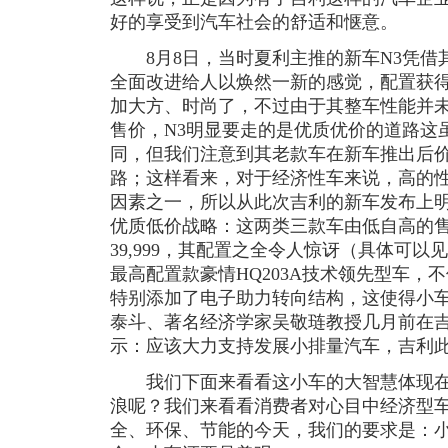
好的享受到汽车社会的舒适和惬意。
8月8日，当时夏利主推的新车N3凭借
全面改进给人以焕然一新的感觉，配置获
加大方、时尚了，不过由于其整车性能并
售价，N3明显要走的是优质优价的道路这
同，但我们注意到其老款车在新车推出后
路；这样看来，对于经济性车来说，高的
因素之一，所以从此次吉利的新车发布上
优质低价战略：这两类三款车由低自高的售价分别
39,999，其配置之全令人惊讶（具体可
最高配置款豪情HQ203A技术领先型车，
特别添加了电子助力转向结构，这使得小
泰斗、著名经济学家吴敬琏教授几月前在
示：应该大力支持发展小排量汽车，吉利
我们下面来看看这小车的大智慧体现在
浪呢？我们来看看消费者对心目中经济型
全、环保、节能的今天，我们的要求是：