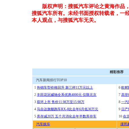
版权声明：搜狐汽车评论之黄海作品，
搜狐汽车所有。未经书面授权转载者，一
本人观点，与搜狐汽车无关。
精彩推荐
汽车新闻排行TOP10
1
热销车型价格回升 新三样11万元以上
6
欧Ⅲ
2
丰田花冠威驰全系优惠4000元 仅限北京
7
高管
3
双环上市 售价11.98万至15.98万
8
一汽
4
马自达旗舰跑车RX-8比去年6月低30万元
9
日产
5
库存减20万 五个月消化去年半数库存车
10
在
汽车娱乐
谍照