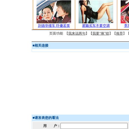
刘德华撞车 吓傻若英
瞿颖买车不要空调
李
页面功能 【
我来说两句
】【
我要“揪”错
】【
推荐
】
■
相关连接
■
请发表您的看法
用 户：