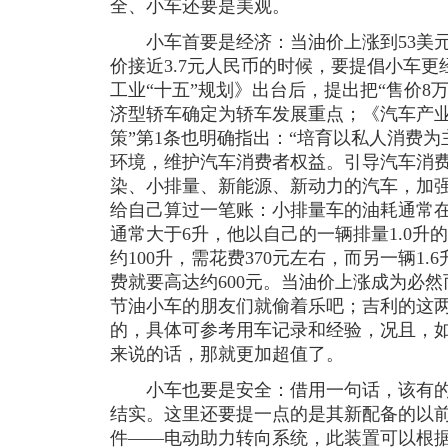
全、小车还要是美观。
小车首要是经济：当油价上涨到53美元
价接近3.7元人民币的时候，要提倡小车
工业“十五”规划》出台后，提出把“售价8
济型轿车确定为轿车发展重点；《汽车产业
策”第1条也明确指出：“培育以私人消费
环境，维护汽车消费者权益。引导汽车消
染、小排量、新能源、新动力的汽车，加强
给自己算过一笔账：小排量车的油耗通常在
通常大于6升，他以自己的一辆排量1.0升的
约100升，需花费370元左右，而另一辆1.
费就要高达约600元。当油价上涨成为必
节油小车的朋友们就偷着乐吧；吉利的这
的，具体可参考用车记录和经验，况且，
来说的话，那就更加超值了。
小车也要是安全：借用一句话，该有的
结实。这里还要提一点的是其新配备的以
件——电动助力转向系统，此装置可以根