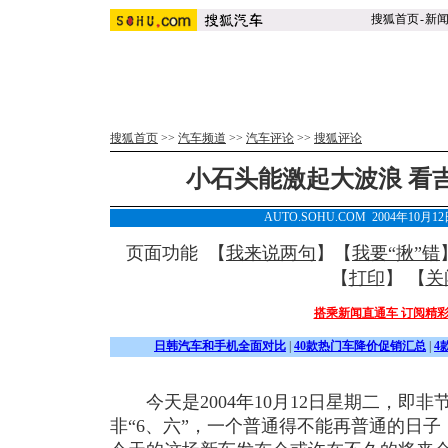
搜狐首页
-
新
搜狐首页
>>
汽车频道
>>
汽车评论
>>
搜狐评论
小石头能激起大波浪 看
AUTO.SOHU.COM 2004年10月1
页面功能 【
我来说两句
】【
我要“揪”错
【
打印
】 【
关
搭乘新闻直通车 订阅精
日韩汽车和手机全面对比
|
40款热门车降价促销汇总
|
4
今天是2004年10月12日星期二，即非
非“6、六”，一个普通得不能再普通的日