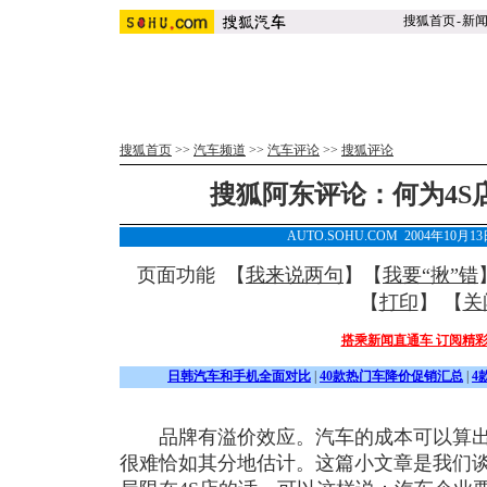
搜狐首页
-
新
搜狐首页
>>
汽车频道
>>
汽车评论
>>
搜狐评论
搜狐阿东评论：何为4S店
AUTO.SOHU.COM 2004年10月1
页面功能 【
我来说两句
】【
我要“揪”错
【
打印
】 【
关
搭乘新闻直通车 订阅精
日韩汽车和手机全面对比
|
40款热门车降价促销汇总
|
4
品牌有溢价效应。汽车的成本可以算出
很难恰如其分地估计。这篇小文章是我们谈