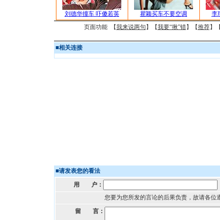
刘德华撞车 吓傻若英
瞿颖买车不要空调
李
页面功能 【
我来说两句
】【
我要“揪”错
】【
推荐
】
■
相关连接
■
请发表您的看法
用 户：
您要为您所发的言论的后果负责，故请各位
留 言：