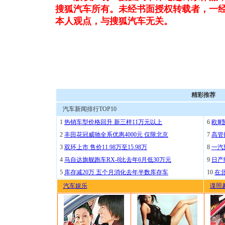
搜狐汽车所有。未经书面授权转载者，一
本人观点，与搜狐汽车无关。
精彩推荐
汽车新闻排行TOP10
1
热销车型价格回升 新三样11万元以上
6
欧Ⅲ
2
丰田花冠威驰全系优惠4000元 仅限北京
7
高管
3
双环上市 售价11.98万至15.98万
8
一汽
4
马自达旗舰跑车RX-8比去年6月低30万元
9
日产
5
库存减20万 五个月消化去年半数库存车
10
在
汽车娱乐
谍照