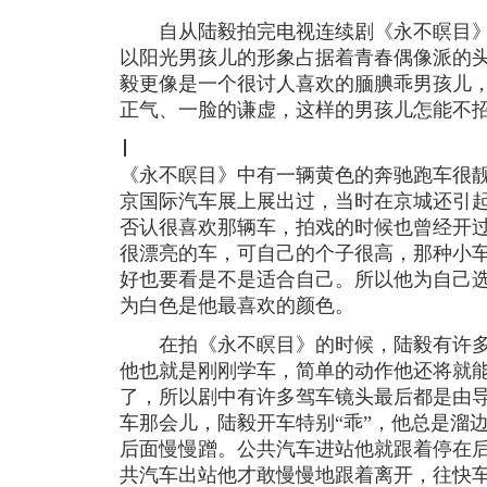
自从陆毅拍完电视连续剧《永不瞑目》
以阳光男孩儿的形象占据着青春偶像派的
毅更像是一个很讨人喜欢的腼腆乖男孩儿
正气、一脸的谦虚，这样的男孩儿怎能不
《永不瞑目》中有一辆黄色的奔驰跑车很
京国际汽车展上展出过，当时在京城还引
否认很喜欢那辆车，拍戏的时候也曾经开
很漂亮的车，可自己的个子很高，那种小
好也要看是不是适合自己。所以他为自己选
为白色是他最喜欢的颜色。
在拍《永不瞑目》的时候，陆毅有许多
他也就是刚刚学车，简单的动作他还将就
了，所以剧中有许多驾车镜头最后都是由
车那会儿，陆毅开车特别“乖”，他总是溜
后面慢慢蹭。公共汽车进站他就跟着停在
共汽车出站他才敢慢慢地跟着离开，往快