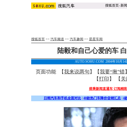
搜狐首页
-
新
搜狐首页
>>
汽车频道
>>
汽车趣闻
>>
星星车闻
陆毅和自己心爱的车 白
AUTO.SOHU.COM 2004年10月
页面功能 【
我来说两句
】【
我要“揪”错
【
打印
】 【
关
搭乘新闻直通车 订阅精
日韩汽车和手机全面对比
|
40款热门车降价促销汇总
|
4