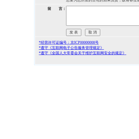
您要为您所发的言论的后果负责，故请各位
留 言：
*经营许可证编号：京ICP00000008号
*遵守《互联网电子公告服务管理规定》
*遵守《全国人大常委会关于维护互联网安全的规定》