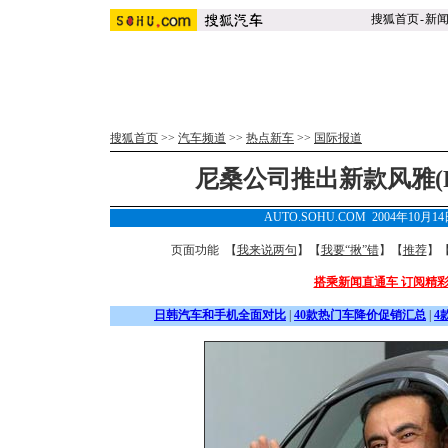
搜狐首页
-
新
搜狐首页
>>
汽车频道
>>
热点新车
>>
国际报道
尼桑公司推出新款风雅(Fu
AUTO.SOHU.COM 2004年10月
页面功能 【
我来说两句
】【
我要“揪”错
】【
推荐
】
搭乘新闻直通车 订阅精
日韩汽车和手机全面对比
|
40款热门车降价促销汇总
|
4