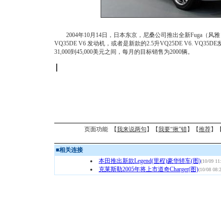
2004年10月14日，日本东京，尼桑公司推出全新Fuga（风雅
VQ35DE V6 发动机，或者是新款的2.5升VQ25DE V6. V
31,000到45,000美元之间，每月的目标销售为2000辆。
页面功能 【
我来说两句
】【
我要“揪”错
】【
推荐
】
■
相关连接
本田推出新款Legend(里程)豪华轿车(图)
(10/09 11
克莱斯勒2005年将上市道奇Charger(图)
(10/08 08: