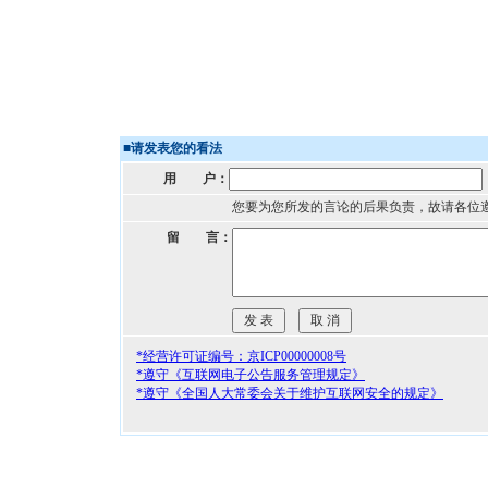
■
请发表您的看法
用 户：
您要为您所发的言论的后果负责，故请各位
留 言：
*经营许可证编号：京ICP00000008号
*遵守《互联网电子公告服务管理规定》
*遵守《全国人大常委会关于维护互联网安全的规定》