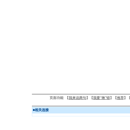
页面功能 【
我来说两句
】【
我要“揪”错
】【
推荐
】
■
相关连接