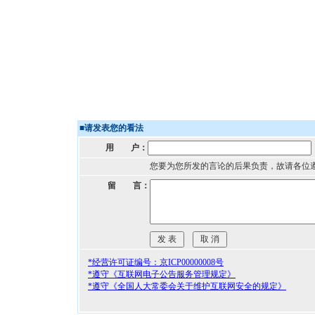
■
请发表您的看法
用 户：
您要为您所发的言论的后果负责，故请各位
留 言：
*经营许可证编号：京ICP00000008号
*遵守《互联网电子公告服务管理规定》
*遵守《全国人大常委会关于维护互联网安全的规定》