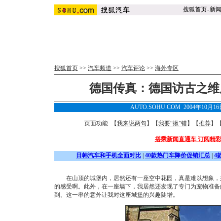
搜狐首页
-
新
搜狐首页
>>
汽车频道
>>
汽车评论
>>
海外专区
德国传真：德国访古之维
AUTO.SOHU.COM 2004年10月
页面功能 【
我来说两句
】【
我要“揪”错
】【
推荐
】
搭乘新闻直通车 订阅精
日韩汽车和手机全面对比
|
40款热门车降价促销汇总
|
4
在山顶的城堡内，居然还有一座空中花园，真是难以想象，如
的感受啊。此外，在一座墙下，我居然还发现了专门为宠物准备
到。这一串的意外让我对这座城堡的兴趣陡增。