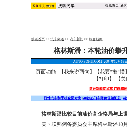
搜狐首页
-
新
搜狐首页
>>
汽车频道
>>
汽车新闻
>>
综合新闻
格林斯潘：本轮油价攀
AUTO.SOHU.COM 2004年10月1
页面功能 【
我来说两句
】【
我要“揪”错
【
打印
】 【
关
搭乘新闻直通车 订阅精
日韩汽车和手机全面对比
|
40款热门车降价促销汇总
|
4
格林斯潘比较目前油价高企格局与上世
美国联邦储备委员会主席格林斯潘10月