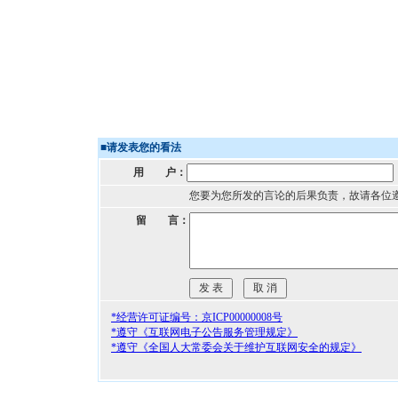
■
请发表您的看法
用 户：
您要为您所发的言论的后果负责，故请各位
留 言：
*经营许可证编号：京ICP00000008号
*遵守《互联网电子公告服务管理规定》
*遵守《全国人大常委会关于维护互联网安全的规定》