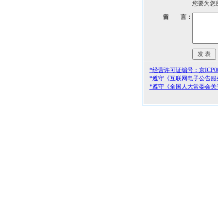
您要为您
留 言：
*经营许可证编号：京ICP000
*遵守《互联网电子公告服
*遵守《全国人大常委会关