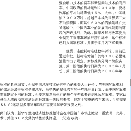
混合动力技术的轿车和新型柴油技术的商用
车。中国政府的目标是到２０１０年，要将
汽车的平均油耗降低１５％。去年，中国耗
油７０００万吨，超越日本成为世界第二大
石油消费国，而其中６０％的石油消耗在交
通运输中。中国汽车业的发展面临能源与环
境的严峻挑战。为此，国家发展与改革委员
会制定了乘用车燃油经济性标准，这个标准
已列入国家标准，并将于本月内正式颁布。
据悉，该能耗标准经数年讨论，目前已
通过审批。新标准对轿车的每１００公里耗
油量作出了规定。新标准将分两个阶段实
施，第一阶段的执行日期为２００５年７月
份，第二阶段的执行日期为２００８年年
准的具体细节，但据中国汽车技术研究中心的相关人士评价，与美国的标准相
的燃油经济性标准是按汽车厂商销售的整批汽车的平均耗油量计算，而中国的标准
重量制定不同的标准，但要求制造商生产的每个车型都要达到相应的标准。专家认
甚至无需改动就能满足新标准第一阶段的要求，但对于较重的汽车来说，可能需要
ＳＵＶ运动型多用途车就在需要追加研发投资之列。
们认为，新轿车燃油经济性标准预计会在中国轿车市场上掀起一番波澜，此外，
术，并使ＳＵＶ火爆的销售势头降温。（记者 杨钧）