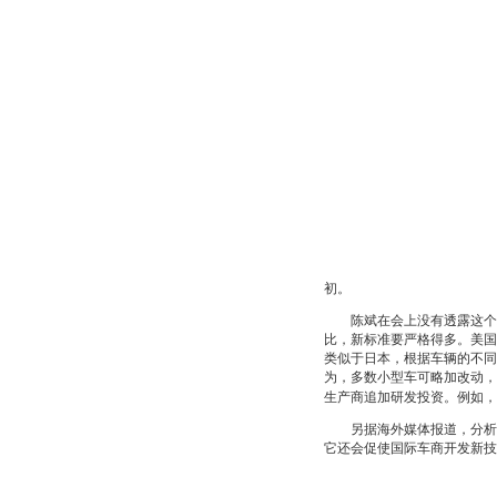
初。
陈斌在会上没有透露这个标
比，新标准要严格得多。美国
类似于日本，根据车辆的不同
为，多数小型车可略加改动，
生产商追加研发投资。例如，
另据海外媒体报道，分析师
它还会促使国际车商开发新技