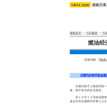
搜狐首页
>>
汽车频道
>>
汽
燃油经
页面功能 【
我来
日韩汽车和手机全面
记者日前于上海召开的一次
准，将于本月内正式发布。
在１０月１２日由法国米其
多位中外记者和汽车界人士介