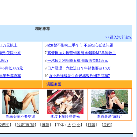
精彩推荐
>>进入汽车论坛
11万元以上
6
欧Ⅲ暂不影响二手车市 不必担心贬值问题
0元 仅限北京
7
高管换血力挽营销困局 华晨盼M2单骑救主
.98万
8
一汽预计利润降五成 每股收益0.198元
年6月低30万元
9
日产经理：六款进口车年销售要超1.5万
去年半数库存车
10
在北欧连续发生自燃标致欧洲召回307
谍照趣图
瞿颖买车不要空调
李玟下车险些走光
李霞最爱“屁股”
说两句
】【
我要“揪”错
】【
推荐
】【字体：
大
中
小
】【
打印
】 【
关闭
】