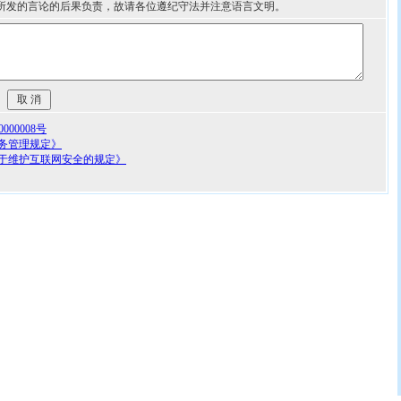
所发的言论的后果负责，故请各位遵纪守法并注意语言文明。
00008号
务管理规定》
于维护互联网安全的规定》