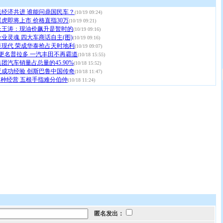
民经济共进 谁能问鼎国民车？
(10/19 09:24)
虎即将上市 价格直指30万
(10/19 09:21)
长王涛：现油价飙升是暂时的
(10/19 09:16)
业灵魂 四大车商话自主(图)
(10/19 09:16)
是现代 荣成华泰抢占天时地利
(10/19 09:07)
O更名普拉多 一汽丰田不再霸道
(10/18 15:55)
集团汽车销量占总量的45.90%
(10/18 15:52)
亚成功经验 创斯巴鲁中国传奇
(10/18 11:47)
多种经营 五根手指难分伯仲
(10/18 11:24)
匿名发出：