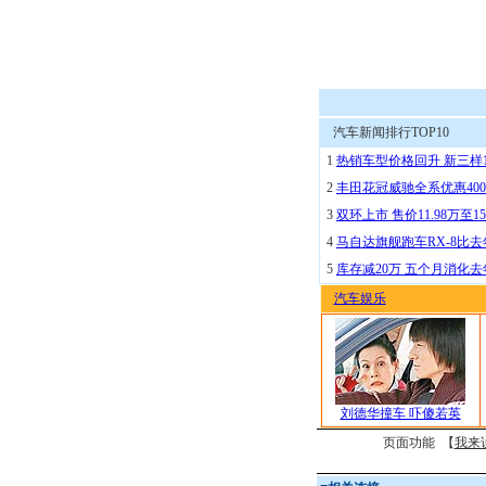
汽车新闻排行TOP10
1
热销车型价格回升 新三样
2
丰田花冠威驰全系优惠400
3
双环上市 售价11.98万至15
4
马自达旗舰跑车RX-8比去
5
库存减20万 五个月消化
汽车娱乐
刘德华撞车 吓傻若英
页面功能 【
我来