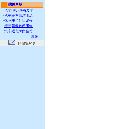
搜狐商城
·
汽车
|
香水扮香爱车
·
汽车
|
爱车清洁用品
·
化妆
|
玉兰油惊爆价
·
精品
|
运动休闲服饰
·
汽车
|
送龟牌白金蜡
更多...
-- 给编辑写信