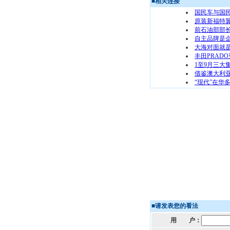
■
相关连接
国民车与国
原装新福特翼
前石油部部
自主品牌是企
大海对面就
丰田PRAD
1至9月三大
借鉴澳大利
“现代”在华
■
请发表您的看法
用 户：