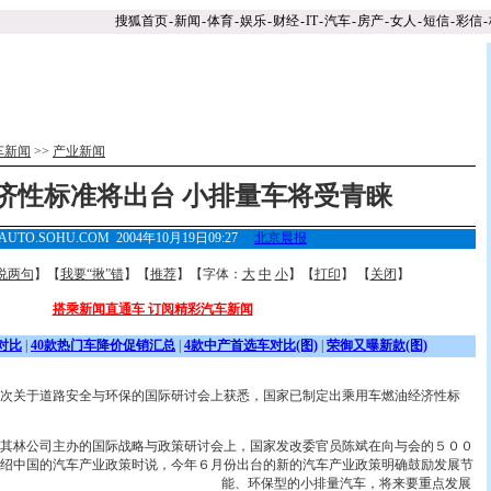
搜狐首页
-
新闻
-
体育
-
娱乐
-
财经
-
IT
-
汽车
-
房产
-
女人
-
短信
-
彩信
-
车新闻
>>
产业新闻
济性标准将出台 小排量车将受青睐
AUTO.SOHU.COM 2004年10月19日09:27
北京晨报
说两句
】【
我要“揪”错
】【
推荐
】【字体：
大
中
小
】【
打印
】 【
关闭
】
搭乘新闻直通车 订阅精彩汽车新闻
对比
|
40款热门车降价促销汇总
|
4款中产首选车对比(图)
|
荣御又曝新款(图)
关于道路安全与环保的国际研讨会上获悉，国家已制定出乘用车燃油经济性标
林公司主办的国际战略与政策研讨会上，国家发改委官员陈斌在向与会的５００
绍中国的汽车产业政策时说，今年６月份出台的新的
汽车产业政策明确鼓励发展节
能、环保型的小排量汽车，将来要重点发展