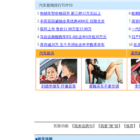
汽车新闻排行TOP10
1
热销车型价格回升 新三样11万元以上
6
欧Ⅲ
2
丰田花冠威驰全系优惠4000元 仅限北京
7
高管
3
双环上市 售价11.98万至15.98万
8
一汽
4
马自达旗舰跑车RX-8比去年6月低30万元
9
日产
5
库存减20万 五个月消化去年半数库存车
10
在
汽车娱乐
谍照
刘德华撞车 吓傻若英
瞿颖买车不要空调
李
页面功能 【
我来说两句
】【
我要“揪”错
】【
推荐
】
■
相关连接