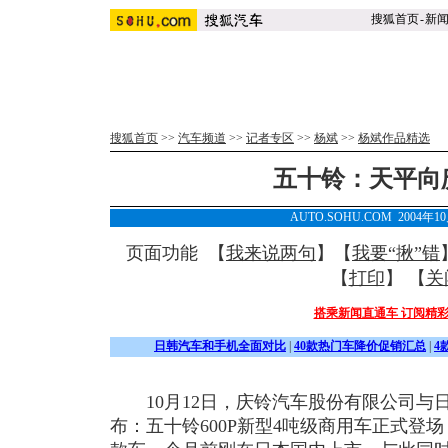
搜狐首页
-
新
搜狐首页
>>
汽车频道
>>
记者专区
>>
杨斌
>>
杨斌作品精选
五十铃：天平向
AUTO.SOHU.COM 2004年1
页面功能 【
我来说两句
】【
我要“揪”错
【
打印
】 【
关
搭乘新闻直通车 订阅精
日韩汽车和手机全面对比
|
40款热门车降价促销汇总
|
4
10月12日，庆铃汽车股份有限公司与
布：五十铃600P新型4吨级商用车正式登