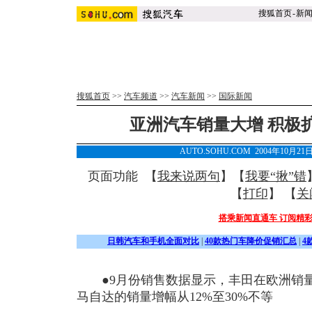
搜狐首页
-
新
搜狐首页
>>
汽车频道
>>
汽车新闻
>>
国际新闻
亚洲汽车销量大增 积极
AUTO.SOHU.COM 2004年10月2
页面功能 【
我来说两句
】【
我要“揪”错
【
打印
】 【
关
搭乘新闻直通车 订阅精
日韩汽车和手机全面对比
|
40款热门车降价促销汇总
|
4
●9月份销售数据显示，丰田在欧洲销量增
马自达的销量增幅从12%至30%不等