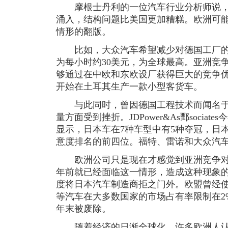
摩根士丹利的一位汽车行业分析师说，
涌入，结构问题比美国更加糟糕。欧洲可能
情形的翻版。
比如，大众汽车希望减少对德国工厂的
为每小时约30美元，为全球最高。亚洲竞
够通过在中欧和东欧设厂获得巨大的竞争
开始在土耳其生产一款小型客货车。
与此同时，曾因德国工程技术而闻名于
量方面受到挫折。JDPower&As鄄socia
显示，日本车在7种车型中有5种夺冠，日
意度排名的前四位。福特、雷诺和大众汽
欧洲公司只是现在才感觉到亚洲竞争对
年前就已经面临这一情形，造成这种现象
度将日本汽车制造商拒之门外。欧盟曾经
等汽车在大多数国家的市场占有率限制在2%
年末被废除。
随着经济的日渐全球化，许多欧洲人认