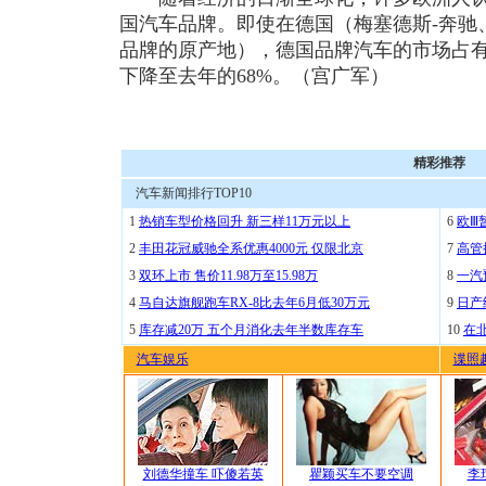
国汽车品牌。即使在德国（梅塞德斯-奔驰
品牌的原产地），德国品牌汽车的市场占有率
下降至去年的68%。（宫广军）
精彩推荐
汽车新闻排行TOP10
1
热销车型价格回升 新三样11万元以上
6
欧Ⅲ
2
丰田花冠威驰全系优惠4000元 仅限北京
7
高管
3
双环上市 售价11.98万至15.98万
8
一汽
4
马自达旗舰跑车RX-8比去年6月低30万元
9
日产
5
库存减20万 五个月消化去年半数库存车
10
在
汽车娱乐
谍照
刘德华撞车 吓傻若英
瞿颖买车不要空调
李