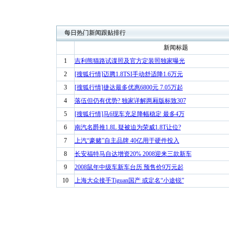
每日热门新闻跟贴排行
新闻标题
1
吉利熊猫路试谍照及官方定装照独家曝光
2
[搜狐行情]迈腾1.8TSI手动舒适降1.6万元
3
[搜狐行情]捷达最多优惠6800元 7.05万起
4
落伍但仍有优势? 独家详解两厢版标致307
5
[搜狐行情]马6现车充足降幅稳定 最多4万
6
南汽名爵推1.8L 疑被迫为荣威1.8T让位?
7
上汽“豪赌”自主品牌 40亿用于硬件投入
8
长安福特马自达增资20% 2008迎来三款新车
9
2008鼠年中级车新车台历 预售价9万元起
10
上海大众接手Tiguan国产 或定名“小途锐”