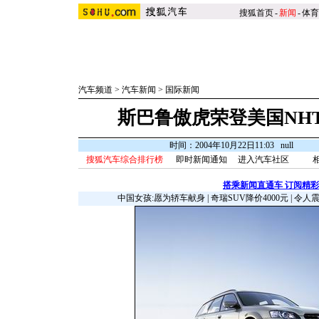
搜狐首页
-
新闻
-
体育
汽车频道
>
汽车新闻
>
国际新闻
斯巴鲁傲虎荣登美国NH
时间：2004年10月22日11:03 null
搜狐汽车综合排行榜
即时新闻通知
进入汽车社区
搭乘新闻直通车 订阅精
中国女孩:愿为轿车献身
|
奇瑞SUV降价4000元
|
令人