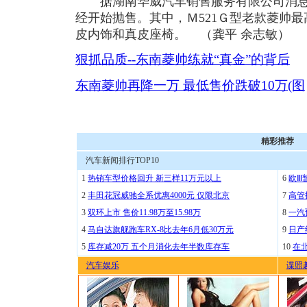
据湖南华威汽车销售服务有限公司消息
经开始抛售。其中，Ｍ521Ｇ型老款菱帅最
皮内饰和真皮座椅。 （龚平 余志敏）
狠抓品质--东南菱帅练就“真金”的背后
东南菱帅再降一万 最低售价跌破10万(图
精彩推荐
汽车新闻排行TOP10
1
热销车型价格回升 新三样11万元以上
6
欧Ⅲ
2
丰田花冠威驰全系优惠4000元 仅限北京
7
高管
3
双环上市 售价11.98万至15.98万
8
一汽
4
马自达旗舰跑车RX-8比去年6月低30万元
9
日产
5
库存减20万 五个月消化去年半数库存车
10
在
汽车娱乐
谍照