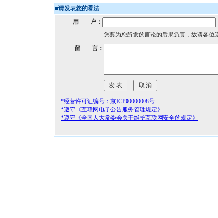
■
请发表您的看法
用 户：
您要为您所发的言论的后果负责，故请各位
留 言：
*经营许可证编号：京ICP00000008号
*遵守《互联网电子公告服务管理规定》
*遵守《全国人大常委会关于维护互联网安全的规定》