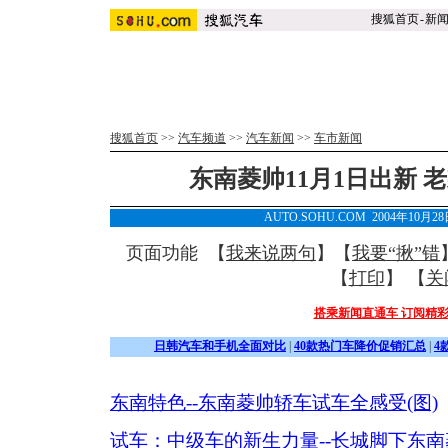
搜狐首页
-
新
搜狐首页
>>
汽车频道
>>
汽车新闻
>>
车市新闻
东南菱帅11月1日出新 老
AUTO.SOHU.COM 2004年10月
页面功能 【
我来说两句
】【
我要“揪”错
【
打印
】 【
关
搭乘新闻直通车 订阅精
日韩汽车和手机全面对比
|
40款热门车降价促销汇总
|
4
东南特色--东南菱帅轿车试车全感受(图)
试车：中级车的新生力量--长城脚下东南