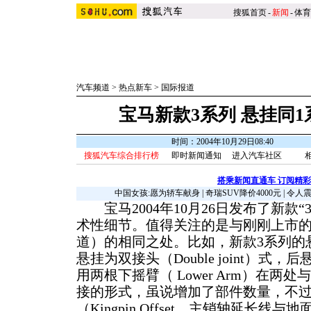
搜狐首页
-
新闻
-
体育
汽车频道
>
热点新车
>
国际报道
宝马新款3系列 悬挂同1
时间：2004年10月29日08:40
搜狐汽车综合排行榜
即时新闻通知
进入汽车社区
搭乘新闻直通车 订阅精
中国女孩:愿为轿车献身
|
奇瑞SUV降价4000元
|
令人
宝马2004年10月26日发布了新款“
术性细节。值得关注的是与刚刚上市的
道）的相同之处。比如，新款3系列的
悬挂为双接头（Double joint）式
用两根下摇臂（ Lower Arm）在两处与
接的形式，虽说增加了部件数量，不
（Kingpin Offset，主销轴延长