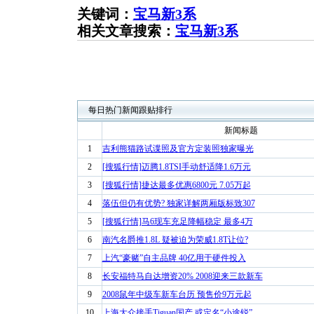
关键词：
宝马新3系
相关文章搜索：
宝马新3系
每日热门新闻跟贴排行
新闻标题
1
吉利熊猫路试谍照及官方定装照独家曝光
2
[搜狐行情]迈腾1.8TSI手动舒适降1.6万元
3
[搜狐行情]捷达最多优惠6800元 7.05万起
4
落伍但仍有优势? 独家详解两厢版标致307
5
[搜狐行情]马6现车充足降幅稳定 最多4万
6
南汽名爵推1.8L 疑被迫为荣威1.8T让位?
7
上汽“豪赌”自主品牌 40亿用于硬件投入
8
长安福特马自达增资20% 2008迎来三款新车
9
2008鼠年中级车新车台历 预售价9万元起
10
上海大众接手Tiguan国产 或定名“小途锐”