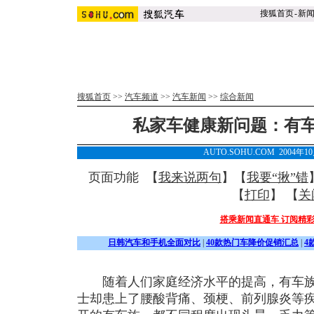
搜狐首页
-
新
搜狐首页
>>
汽车频道
>>
汽车新闻
>>
综合新闻
私家车健康新问题：有
AUTO.SOHU.COM 2004年1
页面功能 【
我来说两句
】【
我要“揪”错
【
打印
】 【
关
搭乘新闻直通车 订阅精
日韩汽车和手机全面对比
|
40款热门车降价促销汇总
|
4
随着人们家庭经济水平的提高，有车族
士却患上了腰酸背痛、颈梗、前列腺炎等