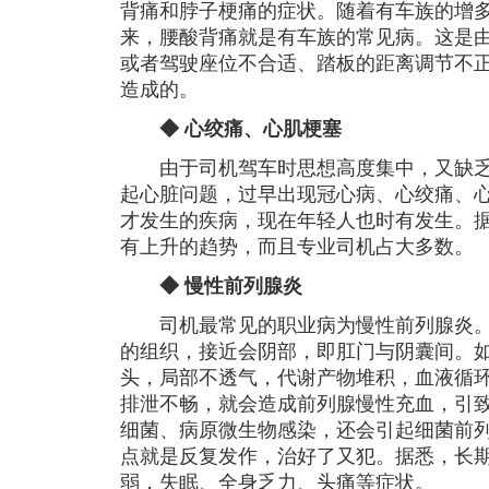
背痛和脖子梗痛的症状。随着有车族的增
来，腰酸背痛就是有车族的常见病。这是
或者驾驶座位不合适、踏板的距离调节不
造成的。
◆ 心绞痛、心肌梗塞
由于司机驾车时思想高度集中，又缺乏
起心脏问题，过早出现冠心病、心绞痛、
才发生的疾病，现在年轻人也时有发生。
有上升的趋势，而且专业司机占大多数。
◆ 慢性前列腺炎
司机最常见的职业病为慢性前列腺炎。
的组织，接近会阴部，即肛门与阴囊间。
头，局部不透气，代谢产物堆积，血液循
排泄不畅，就会造成前列腺慢性充血，引
细菌、病原微生物感染，还会引起细菌前
点就是反复发作，治好了又犯。据悉，长
弱，失眠、全身乏力、头痛等症状。