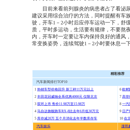
目前来看前列腺炎的病患者占了看泌尿外
建议采用综合治疗的方法，同时提醒有车
驶，开车1－2小时后应停车运动一下，舒
质，平时多运动，生活要有规律，不要熬夜
内，开车时一定要让车内保持良好的通风
常变换姿势，连续驾驶1－2小时要休息
精彩推荐
汽车新闻排行TOP10
1
热销车型价格回升 新三样11万元以上
6
欧Ⅲ
2
丰田花冠威驰全系优惠4000元 仅限北京
7
高管
3
双环上市 售价11.98万至15.98万
8
一汽
4
马自达旗舰跑车RX-8比去年6月低30万元
9
日产
5
库存减20万 五个月消化去年半数库存车
10
在
汽车娱乐
谍照