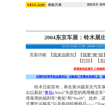
搜狐首页
-
新
2004东京车展：铃木
AUTO.SOHU.COM 2004年11月0
页面功能 【
我来说两句
】【
我要“揪”错
【
打印
】 【
关
搭乘新闻直通车 订阅精
日韩汽车和手机全面对比
|
40款热门车降价促销汇总
|
4
铃木日前宣布，将在第38届东京汽车展(20
出以新款“
奥拓
(Alto)”为原型的商用概念车“
滑座席的福利车“奥拓”和“Swift”。此外
式摩托运输车”以及电动轮椅样品——“Town 