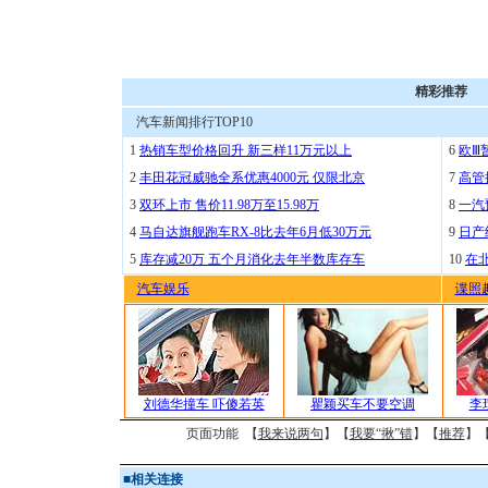
精彩推荐
汽车新闻排行TOP10
1
热销车型价格回升 新三样11万元以上
6
欧Ⅲ
2
丰田花冠威驰全系优惠4000元 仅限北京
7
高管
3
双环上市 售价11.98万至15.98万
8
一汽
4
马自达旗舰跑车RX-8比去年6月低30万元
9
日产
5
库存减20万 五个月消化去年半数库存车
10
在
汽车娱乐
谍照
刘德华撞车 吓傻若英
瞿颖买车不要空调
李
页面功能 【
我来说两句
】【
我要“揪”错
】【
推荐
】
■
相关连接