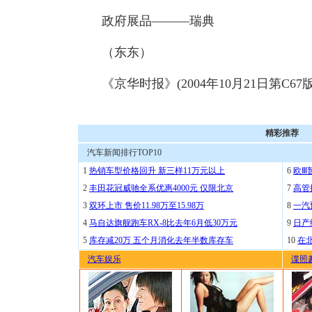
政府展品———瑞典
（东东）
《京华时报》(2004年10月21日第C67版
精彩推荐
汽车新闻排行TOP10
1
热销车型价格回升 新三样11万元以上
6
欧Ⅲ
2
丰田花冠威驰全系优惠4000元 仅限北京
7
高管
3
双环上市 售价11.98万至15.98万
8
一汽
4
马自达旗舰跑车RX-8比去年6月低30万元
9
日产
5
库存减20万 五个月消化去年半数库存车
10
在
汽车娱乐
谍照