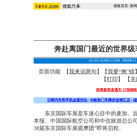
搜狐首页
-
新
奔赴离国门最近的世界级
AUTO.SOHU.COM 2004年1
页面功能 【
我来说两句
】【
我要“揪”错
【
打印
】 【
关
搭乘新闻直通车 订阅精
日韩汽车和手机全面对比
|
40款热门车降价促销汇总
|
4
东京国际车展是车迷心目中的麦加。近
本报、中国国际航空公司和中信旅游总公司
38届东京国际车展观摩团”即将启程。