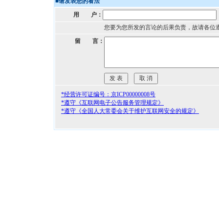
■
请发表您的看法
用 户：
您要为您所发的言论的后果负责，故请各位
留 言：
*经营许可证编号：京ICP00000008号
*遵守《互联网电子公告服务管理规定》
*遵守《全国人大常委会关于维护互联网安全的规定》