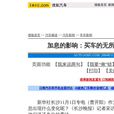
搜狐首页
-
新
搜狐首页
>>
汽车频道
>>
汽车新闻
>>
车市新闻
加息的影响：买车的无所
AUTO.SOHU.COM 2004年1
页面功能 【
我来说两句
】【
我要“揪”错
【
打印
】 【
关
搭乘新闻直通车 订阅精
日韩汽车和手机全面对比
|
40款热门车降价促销汇总
|
4
新华社长沙11月1日专电（曹开阳）作
息出现什么变化呢？《长沙晚报》记者采