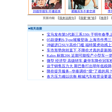
刘德华撞车 吓傻若英
瞿颖买车不要空调
李
页面功能 【
我来说两句
】【
我要“揪”错
】【
推荐
】
■
相关连接
宝马发布第5代新三系330i 于明年春季
05款捷豹S-Type璀璨登场 上海市作秀
冲破进口SUV高价门槛 福特翼虎动感上
车市形势急转直下 不降价才真的是新闻
Kalos 标致206 近期可能投产小型车一
微型 经济型 高级轿车 豪华车降价冠军
迫于销售压力大 斯巴鲁打出明年低税牌
降价提升服务--华泰调价“搅”了谁的局
各方压力难以抗衡 榕城汽车租赁业要退