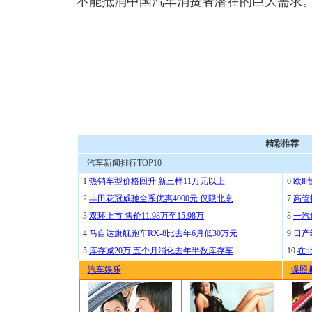
不能抵消中国汽车消费者潜在的巨大需求
精彩推荐
汽车新闻排行TOP10
1
热销车型价格回升 新三样11万元以上
6
欧Ⅲ
2
丰田花冠威驰全系优惠4000元 仅限北京
7
高管
3
双环上市 售价11.98万至15.98万
8
一汽
4
马自达旗舰跑车RX-8比去年6月低30万元
9
日产
5
库存减20万 五个月消化去年半数库存车
10
在
汽车娱乐
谍照