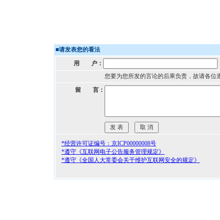
■
请发表您的看法
用 户：
您要为您所发的言论的后果负责，故请各位
留 言：
*经营许可证编号：京ICP00000008号
*遵守《互联网电子公告服务管理规定》
*遵守《全国人大常委会关于维护互联网安全的规定》