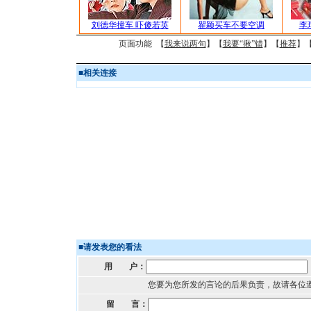
刘德华撞车 吓傻若英
瞿颖买车不要空调
李
页面功能 【
我来说两句
】【
我要“揪”错
】【
推荐
】
■
相关连接
■
请发表您的看法
用 户：
您要为您所发的言论的后果负责，故请各位
留 言：