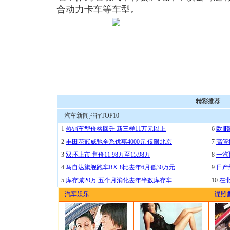
合动力卡车等车型。
精彩推荐
汽车新闻排行TOP10
1
热销车型价格回升 新三样11万元以上
6
欧Ⅲ
2
丰田花冠威驰全系优惠4000元 仅限北京
7
高管
3
双环上市 售价11.98万至15.98万
8
一汽
4
马自达旗舰跑车RX-8比去年6月低30万元
9
日产
5
库存减20万 五个月消化去年半数库存车
10
在
汽车娱乐
谍照