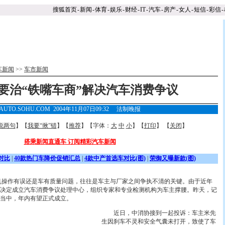
搜狐首页
-
新闻
-
体育
-
娱乐
-
财经
-
IT
-
汽车
-
房产
-
女人
-
短信
-
彩信
-
车新闻
>>
车市新闻
要治“铁嘴车商”解决汽车消费争议
AUTO.SOHU.COM 2004年11月07日09:32
法制晚报
说两句
】【
我要“揪”错
】【
推荐
】【字体：
大
中
小
】【
打印
】 【
关闭
】
搭乘新闻直通车 订阅精彩汽车新闻
对比
|
40款热门车降价促销汇总
|
4款中产首选车对比(图)
|
荣御又曝新款(图)
操作有误还是车有质量问题，往往是车主与厂家之间争执不清的关键。由于近年
决定成立汽车消费争议处理中心，组织专家和专业检测机构为车主撑腰。昨天，记
当中，年内有望正式成立。
近日，中消协接到一起投诉：车主米先
生因刹车不灵和安全气囊未打开，致使了车