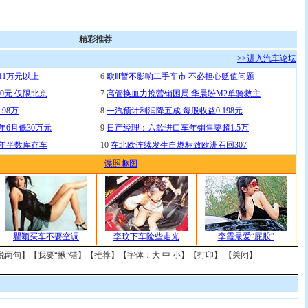
精彩推荐
>>进入汽车论坛
11万元以上
6
欧Ⅲ暂不影响二手车市 不必担心贬值问题
0元 仅限北京
7
高管换血力挽营销困局 华晨盼M2单骑救主
.98万
8
一汽预计利润降五成 每股收益0.198元
年6月低30万元
9
日产经理：六款进口车年销售要超1.5万
去年半数库存车
10
在北欧连续发生自燃标致欧洲召回307
谍照趣图
瞿颖买车不要空调
李玟下车险些走光
李霞最爱“屁股”
说两句
】【
我要“揪”错
】【
推荐
】【字体：
大
中
小
】【
打印
】 【
关闭
】