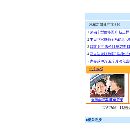
汽车新闻排行TOP10
1
热销车型价格回升 新三样
2
丰田花冠威驰全系优惠400
3
双环上市 售价11.98万至15
4
马自达旗舰跑车RX-8比去
5
库存减20万 五个月消化
汽车娱乐
刘德华撞车 吓傻若英
页面功能 【
我来
■
相关连接