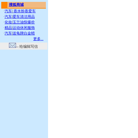
搜狐商城
·
汽车
|
香水扮香爱车
·
汽车
|
爱车清洁用品
·
化妆
|
玉兰油惊爆价
·
精品
|
运动休闲服饰
·
汽车
|
送龟牌白金蜡
更多...
-- 给编辑写信