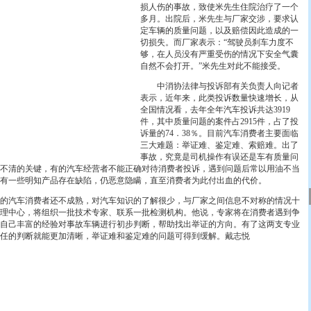
损人伤的事故，致使米先生住院治疗了一个
多月。出院后，米先生与厂家交涉，要求认
定车辆的质量问题，以及赔偿因此造成的一
切损失。而厂家表示：“驾驶员刹车力度不
够，在人员没有严重受伤的情况下安全气囊
自然不会打开。”米先生对此不能接受。
中消协法律与投诉部有关负责人向记者
表示，近年来，此类投诉数量快速增长，从
全国情况看，去年全年汽车投诉共达3919
件，其中质量问题的案件占2915件，占了投
诉量的74．38％。目前汽车消费者主要面临
三大难题：举证难、鉴定难、索赔难。出了
事故，究竟是司机操作有误还是车有质量问
不清的关键，有的汽车经营者不能正确对待消费者投诉，遇到问题后常以用油不当
还有一些明知产品存在缺陷，仍恶意隐瞒，直至消费者为此付出血的代价。
汽车消费者还不成熟，对汽车知识的了解很少，与厂家之间信息不对称的情况十
理中心，将组织一批技术专家、联系一批检测机构。他说，专家将在消费者遇到争
自己丰富的经验对事故车辆进行初步判断，帮助找出举证的方向。有了这两支专业
任的判断就能更加清晰，举证难和鉴定难的问题可得到缓解。戴志悦