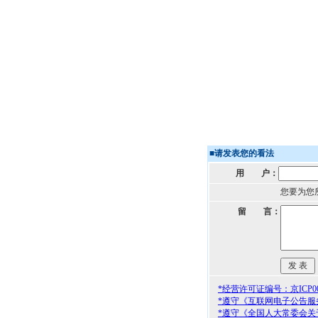
■
请发表您的看法
用 户：
您要为您
留 言：
*经营许可证编号：京ICP000
*遵守《互联网电子公告服
*遵守《全国人大常委会关