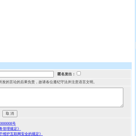
匿名发出：
所发的言论的后果负责，故请各位遵纪守法并注意语言文明。
00008号
务管理规定》
于维护互联网安全的规定》