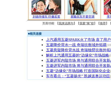
刘德华撞车 吓傻若英
瞿颖买车不要空调
李
页面功能 【
我来说两句
】【
我要“揪”错
】【
推荐
】
■
相关连接
上汽通用五菱SPARK火了市场 喜了用户(
五菱降价背水一战 奇瑞抗衡域外拓疆
(10
五菱悬疑降价背水战 奇瑞独臂抗衡外拓
解析上汽通用五菱的“边缘化”市场战略
(
五菱进军内陆市场 将与通用联合开发新
五菱进军内陆市场 将与通用联合开发新
五菱“边缘化”市场战略 打造国际化企业
车市看点：“五菱扬光” 凯越送奥运功臣