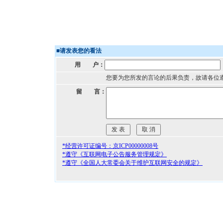
■
请发表您的看法
用 户：
您要为您所发的言论的后果负责，故请各位
留 言：
*经营许可证编号：京ICP00000008号
*遵守《互联网电子公告服务管理规定》
*遵守《全国人大常委会关于维护互联网安全的规定》