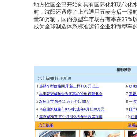
地方性国企已开始向具有国际化和现代化
时，沈阳还透露了上汽通用五菱今后一段时
量50万辆，国内微型车市场占有率在25％
成为全球制造体系标准运行企业和微型车的
精彩推荐
汽车新闻排行TOP10
1
热销车型价格回升 新三样11万元以上
6
欧Ⅲ
2
丰田花冠威驰全系优惠4000元 仅限北京
7
高管
3
双环上市 售价11.98万至15.98万
8
一汽
4
马自达旗舰跑车RX-8比去年6月低30万元
9
日产
5
库存减20万 五个月消化去年半数库存车
10
在
汽车娱乐
谍照