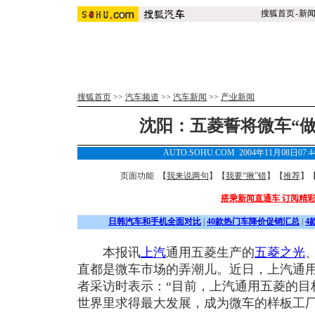
搜狐首页
-
新
搜狐首页
>>
汽车频道
>>
汽车新闻
>>
产业新闻
沈阳：五菱誓将微车“做
AUTO.SOHU.COM 2004年11月08日07
页面功能 【
我来说两句
】【
我要“揪”错
】【
推荐
】
搭乘新闻直通车 订阅精
日韩汽车和手机全面对比
|
40款热门车降价促销汇总
|
4
本报讯
上汽
通用五菱生产的
五菱之光
直都是微车市场的弄潮儿。近日，上汽通
者采访时表示：“目前，上汽通用五菱的目
世界里求得最大发展，成为微车的样板工厂