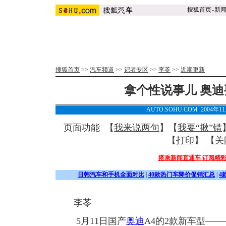
搜狐首页
-
新
搜狐首页
>>
汽车频道
>>
记者专区
>>
李苓
>>
近期更新
拿个性说事儿 奥
AUTO.SOHU.COM 2004年1
页面功能 【
我来说两句
】【
我要“揪”错
【
打印
】 【
关
搭乘新闻直通车 订阅精
日韩汽车和手机全面对比
|
40款热门车降价促销汇总
|
4
李苓
5月11日国产
奥迪
A4的2款新车型——