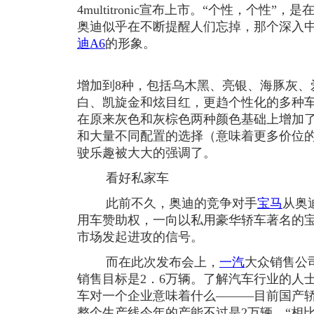
4multitronic宣布上市。“个性，个性
奥迪似乎在不断提醒人们忘掉，那个深入
迪A6
的形象。
增加到8种，包括乌木黑、亮银、海豚灰、
白、凯旋金和炫目红，更趋个性化的多种
在原来灰色和灰棕色两种颜色基础上增加
和大量不同配置的选择（意味着更多价位
驶乐趣被大大的强调了。
看好私家车
此前不久，奥迪的竞争对手
宝马
从奥
用车赞助权，一向以私用豪华轿车著名的
市场发起进攻的信号。
而在此次发布会上，
一汽
大众销售公
销售目标是2．6万辆。了解汽车行业的人士
车对一个企业意味着什么———目前国产
整个生产线今年的产能不过是2万辆。“相