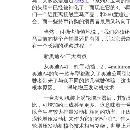
马，大多数是通过
7系列
。7系列对宝马的
的头脑中已经被神化了。而现在它的3、5
们一个近距离接触宝马产品，和360度通
会。而一些持币待购的消费者最后又转向了
当然，付强也谨慎地说，“我们必须还
马目前的整个产销量还是有限，所以它最
有一个长期的观察过程。”
新奥迪A4三大看点
从奥迪A41．8T手动挡，2．4multitroni
奥迪A4的每一款车型都融入了奥迪公司引
驶者带来了与众不同的超凡驾驶体验，这也
根本原因。 1．涡轮增压发动机技术
一台发动机装上涡轮增压器后，其输出
比，可增加约三成甚至更多。这意味着一
以产生与较大排量发动机相同的功率。正
涡轮增压发动机来作为它们的“心脏”。作
轮增压发动机核心技术相当复杂，世界上