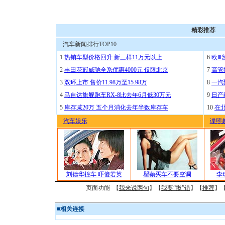
精彩推荐
汽车新闻排行TOP10
1
热销车型价格回升 新三样11万元以上
6
欧Ⅲ
2
丰田花冠威驰全系优惠4000元 仅限北京
7
高管
3
双环上市 售价11.98万至15.98万
8
一汽
4
马自达旗舰跑车RX-8比去年6月低30万元
9
日产
5
库存减20万 五个月消化去年半数库存车
10
在
汽车娱乐
谍照
刘德华撞车 吓傻若英
瞿颖买车不要空调
李
页面功能 【
我来说两句
】【
我要“揪”错
】【
推荐
】
■
相关连接