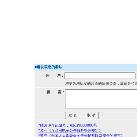
■
请发表您的看法
用 户：
您要为您所发的言论的后果负责，故请各位
留 言：
*经营许可证编号：京ICP00000008号
*遵守《互联网电子公告服务管理规定》
*遵守《全国人大常委会关于维护互联网安全的规定》