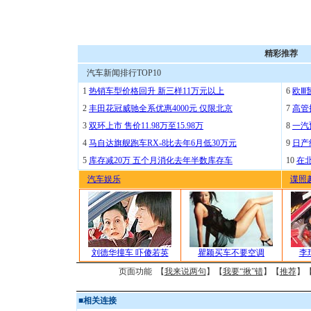
精彩推荐
汽车新闻排行TOP10
1
热销车型价格回升 新三样11万元以上
6
欧Ⅲ
2
丰田花冠威驰全系优惠4000元 仅限北京
7
高管
3
双环上市 售价11.98万至15.98万
8
一汽
4
马自达旗舰跑车RX-8比去年6月低30万元
9
日产
5
库存减20万 五个月消化去年半数库存车
10
在
汽车娱乐
谍照
刘德华撞车 吓傻若英
瞿颖买车不要空调
李
页面功能 【
我来说两句
】【
我要“揪”错
】【
推荐
】
■
相关连接