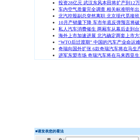
投资28亿元 武汉东风本田将扩产到12
车内空气质量完全调查 相关标准明年出
北汽控股副总突然离职 北京现代觅接班
10月产销量下降 车市年底反弹预言将
私人汽车消费催生 两厢车从幕后走到台
海外上市加速进展 北汽确定两套上市方
“WTO后过渡期” 中国的汽车产业命运
奇瑞向国外扩张 6款奇瑞汽车将在马生
进军东盟市场 奇瑞汽车将在马来西亚生
■
请发表您的看法