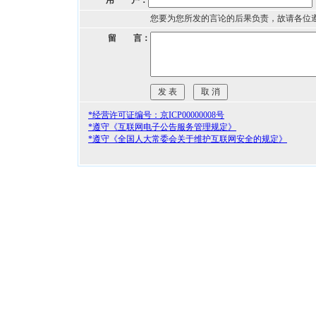
用 户：
您要为您所发的言论的后果负责，故请各位
留 言：
*经营许可证编号：京ICP00000008号
*遵守《互联网电子公告服务管理规定》
*遵守《全国人大常委会关于维护互联网安全的规定》