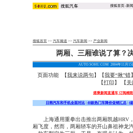
搜狐首页
-
新
搜狐首页
>>
汽车频道
>>
汽车新闻
>>
产业新闻
两厢、三厢谁说了算？
AUTO.SOHU.COM 2004年11月1
页面功能 【
我来说两句
】【
我要“揪”错
【
打印
】 【
关
搭乘新闻直通车 订阅精
日韩汽车和手机全面对比
|
40款热门车降价促销汇总
|
4
上海通用重拳出击推出两厢凯越HRV，
厢飞度，然而，两厢轿车的开山鼻祖神龙汽