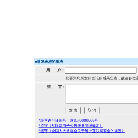
■
请发表您的看法
用 户：
您要为您所发的言论的后果负责，故请各位
留 言：
*经营许可证编号：京ICP00000008号
*遵守《互联网电子公告服务管理规定》
*遵守《全国人大常委会关于维护互联网安全的规定》