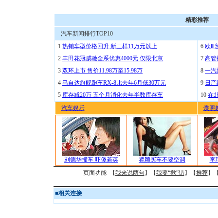
精彩推荐
汽车新闻排行TOP10
1
热销车型价格回升 新三样11万元以上
6
欧Ⅲ
2
丰田花冠威驰全系优惠4000元 仅限北京
7
高管
3
双环上市 售价11.98万至15.98万
8
一汽
4
马自达旗舰跑车RX-8比去年6月低30万元
9
日产
5
库存减20万 五个月消化去年半数库存车
10
在
汽车娱乐
谍照
刘德华撞车 吓傻若英
瞿颖买车不要空调
李
页面功能 【
我来说两句
】【
我要“揪”错
】【
推荐
】
■
相关连接