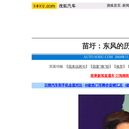
搜狐首页
-
新
苗圩：东风的
AUTO.SOHU.COM 2004年1
页面功能 【
我来说两句
】【
我要“揪”错
】【
推荐
】
搭乘新闻直通车 订阅精
日韩汽车和手机全面对比
|
40款热门车降价促销汇总
|
4