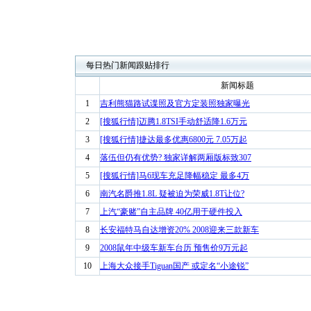
每日热门新闻跟贴排行
新闻标题
1
吉利熊猫路试谍照及官方定装照独家曝光
2
[搜狐行情]迈腾1.8TSI手动舒适降1.6万元
3
[搜狐行情]捷达最多优惠6800元 7.05万起
4
落伍但仍有优势? 独家详解两厢版标致307
5
[搜狐行情]马6现车充足降幅稳定 最多4万
6
南汽名爵推1.8L 疑被迫为荣威1.8T让位?
7
上汽“豪赌”自主品牌 40亿用于硬件投入
8
长安福特马自达增资20% 2008迎来三款新车
9
2008鼠年中级车新车台历 预售价9万元起
10
上海大众接手Tiguan国产 或定名“小途锐”