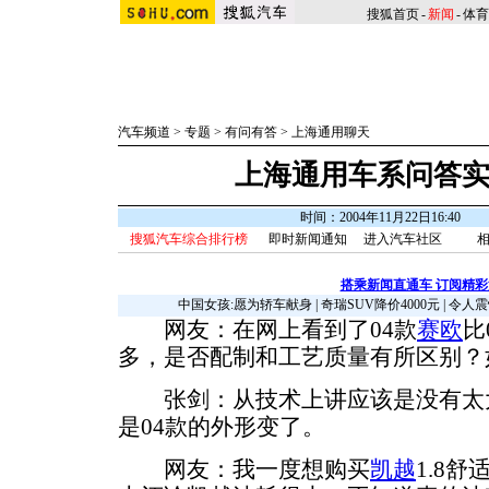
搜狐首页
-
新闻
-
体育
汽车频道
>
专题
>
有问有答
>
上海通用聊天
上海通用车系问答实
时间：2004年11月22日16:40
搜狐汽车综合排行榜
即时新闻通知
进入汽车社区
相
搭乘新闻直通车 订阅精
中国女孩:愿为轿车献身
|
奇瑞SUV降价4000元
|
令人震
网友：在网上看到了04款
赛欧
比
多，是否配制和工艺质量有所区别？
张剑：从技术上讲应该是没有太
是04款的外形变了。
网友：我一度想购买
凯越
1.8