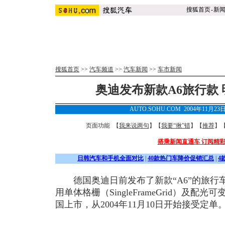
搜狐首页
-
新
搜狐首页
>>
汽车频道
>>
汽车新闻
>>
车市新闻
奥迪发布新款A6旅行款
AUTO.SOHU.COM 2004年11月23
页面功能 【
我来说两句
】【
我要“揪”错
】【
推荐
】
搭乘新闻直通车 订阅精
日韩汽车和手机全面对比
|
40款热门车降价促销汇总
|
4
德国奥迪日前发布了新款“A6”的旅行车款“
用单体格栅（SingleFrameGrid）及配
国上市，从2004年11月10日开始接受定单