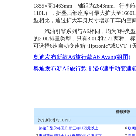
1855×高1463mm，轴距为2843mm。行
110L），折叠后部座席可最大扩大至1660
型相比，通过扩大车身尺寸增加了车内空
汽油引擎系列与A6相同，均为3种类型
的2.0L排量类型，只有3.0L和2.7L两
可选择6速自动变速箱“Tiptronic”或CVT（无级
奥迪发布新款A6旅行款A6 Avant(组图)
奥迪发布新A6旅行款 配备6速手动变速
精彩推荐
汽车新闻排行TOP10
1
热销车型价格回升 新三样11万元以上
6
欧Ⅲ
2
丰田花冠威驰全系优惠4000元 仅限北京
7
高管