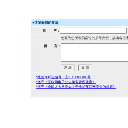
■
请发表您的看法
用 户：
您要为您所发的言论的后果负责，故请各位
留 言：
*经营许可证编号：京ICP00000008号
*遵守《互联网电子公告服务管理规定》
*遵守《全国人大常委会关于维护互联网安全的规定》