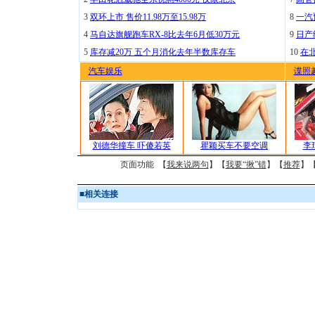
3
双环上市 售价11.98万至15.98万
8
一汽
4
马自达旗舰跑车RX-8比去年6月低30万元
9
日产
5
库存减20万 五个月消化去年半数库存车
10
在
汽车娱乐
谍照
刘德华撞车 吓傻若英
瞿颖买车不要空调
李
页面功能 【
我来说两句
】【
我要“揪”错
】【
推荐
】
■
相关连接