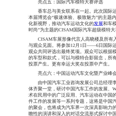
亮点五：国际汽车模特大赛评选
香车总与美女联系在一起。此次国际运
本届博览会“极速体验、极致魅力”的主题
化新视野，推动汽车运动文化的
发展
和车
时尚”为主题的CISAM国际汽车超级模特
CISAM车展形像代言人高晓楼及所有
与观众见面。将参加12月1日——6日国
观众共同评选出最终奖项。观众可以根据
的车型和款式，可以与模特合影留念，所
投票产生。更有幸运大奖在投票中产生。
亮点六：中国运动汽车文化暨产业峰
由中国汽车工业咨询发展公司总经理李
体齐聚一堂，研讨中国汽车工作的发展、W
术在民用中的广泛应用、汽车运动在中国
件工作的发展等一系列专题，这将是中国
的聚会，也将成为汽车界一次深具影响力
瞻性的演讲和深入的对话交流形式探讨中国