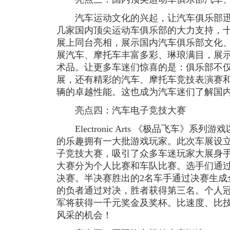
汽车运动文化的兴起，让汽车俱乐部迅
几家国内顶尖运动车俱乐部的大力支持，
展上同台亮相，展示国内汽车俱乐部文化
展汽车、摩托车丰富多彩、琳琅满目，展
术品。让更多车迷们惊喜的是：俱乐部不
展，还有精彩的汽车、摩托车竞技表演赛
辆的卓越性能。这也成为汽车迷们了解国
亮点四：汽车电子竞技大赛
Electronic Arts 《极品飞车》系
的乐趣拥有一大批游戏玩家。此次车展设
子竞技大赛，吸引了众多车迷玩家大展身
大赛分为个人比赛和车队比赛。选手们通
决赛。半决赛胜出的2名车手通过决赛生成
的负者通过对决，胜者获得第三名。个人
军将获得一千元奖金及奖杯。比速度、比
风采的机会！