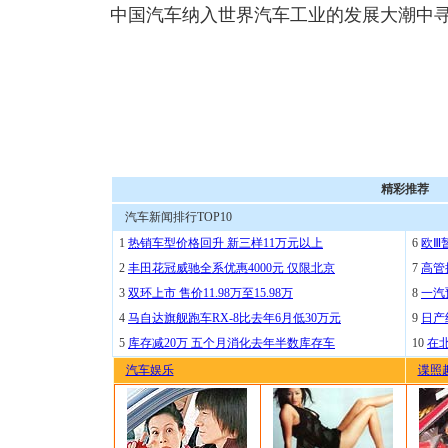
中国汽车纳入世界汽车工业的发展大潮中
精彩推荐
汽车新闻排行TOP10
1
热销车型价格回升 新三样11万元以上
6
欧Ⅲ
2
丰田花冠威驰全系优惠4000元 仅限北京
7
高管
3
双环上市 售价11.98万至15.98万
8
一汽
4
马自达旗舰跑车RX-8比去年6月低30万元
9
日产
5
库存减20万 五个月消化去年半数库存车
10
在
汽车娱乐
谍照