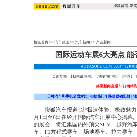
搜狐首页
-
新
搜狐首页
>>
汽车频道
>>
汽车新闻
>>
产业新闻
国际运动车展6大亮点 
AUTO.SOHU.COM 2004年12月0
页面功能 【
我来说两句
】【
我要“揪”错
】【
推荐
】
搭乘新闻直通车 订阅精
日韩汽车和手机全面对比
|
40款热门车降价促销汇总
|
4
搜狐汽车报道 以“极速体验、极致魅力”
月1日至6日在经开国际汽车汇展中心揭幕
的展会，将汇集国内外顶尖SUV、越野汽
车、F1方程式赛车、场地赛车、拉力赛车