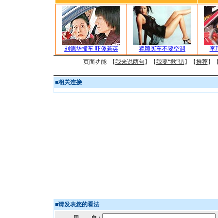
刘德华撞车 吓傻若英
瞿颖买车不要空调
李
页面功能 【
我来说两句
】【
我要“揪”错
】【
推荐
】
■
相关连接
■
请发表您的看法