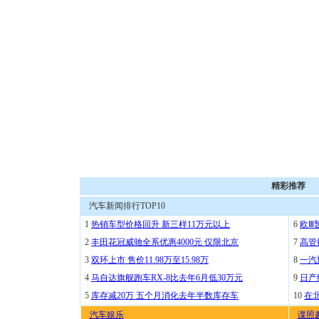
精彩推荐
汽车新闻排行TOP10
1
热销车型价格回升 新三样11万元以上
6
欧Ⅲ
2
丰田花冠威驰全系优惠4000元 仅限北京
7
高管
3
双环上市 售价11.98万至15.98万
8
一汽
4
马自达旗舰跑车RX-8比去年6月低30万元
9
日产
5
库存减20万 五个月消化去年半数库存车
10
在
汽车娱乐
谍照