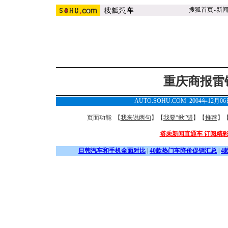
搜狐首页
-
新
重庆商报雷
AUTO.SOHU.COM 2004年12月0
页面功能 【
我来说两句
】【
我要“揪”错
】【
推荐
】
搭乘新闻直通车 订阅精
日韩汽车和手机全面对比
|
40款热门车降价促销汇总
|
4