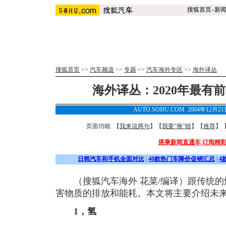
搜狐首页
-
新
搜狐首页
>>
汽车频道
>>
专题
>>
汽车海外专区
>>
海外译丛
海外译丛：2020年最有
AUTO.SOHU.COM 2004年12月2
页面功能 【
我来说两句
】【
我要“揪”错
】【
推荐
】
搭乘新闻直通车 订阅精
日韩汽车和手机全面对比
|
40款热门车降价促销汇总
|
4
（搜狐汽车海外 花菜/编译）跟传统的
害物质的排放和能耗。本文将主要介绍未来
1，氢