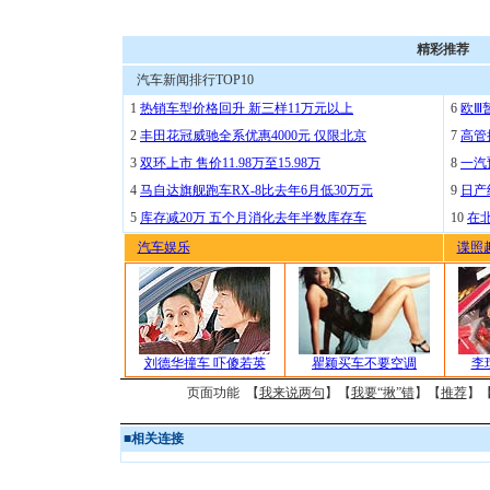
精彩推荐
汽车新闻排行TOP10
1
热销车型价格回升 新三样11万元以上
6
欧Ⅲ
2
丰田花冠威驰全系优惠4000元 仅限北京
7
高管
3
双环上市 售价11.98万至15.98万
8
一汽
4
马自达旗舰跑车RX-8比去年6月低30万元
9
日产
5
库存减20万 五个月消化去年半数库存车
10
在
汽车娱乐
谍照
刘德华撞车 吓傻若英
瞿颖买车不要空调
李
页面功能 【
我来说两句
】【
我要“揪”错
】【
推荐
】
■
相关连接