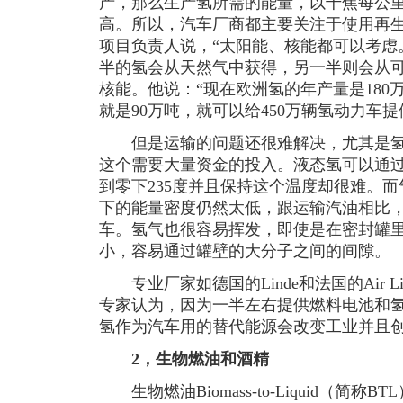
产，那么生产氢所需的能量，以千焦每公
高。所以，汽车厂商都主要关注于使用再
项目负责人说，“太阳能、核能都可以考虑
半的氢会从天然气中获得，另一半则会从
核能。他说：“现在欧洲氢的年产量是18
就是90万吨，就可以给450万辆氢动力车
但是运输的问题还很难解决，尤其是氢
这个需要大量资金的投入。液态氢可以通
到零下235度并且保持这个温度却很难。而
下的能量密度仍然太低，跟运输汽油相比，
车。氢气也很容易挥发，即使是在密封罐
小，容易通过罐壁的大分子之间的间隙。
专业厂家如德国的Linde和法国的Air L
专家认为，因为一半左右提供燃料电池和
氢作为汽车用的替代能源会改变工业并且
2，生物燃油和酒精
生物燃油Biomass-to-Liquid（简