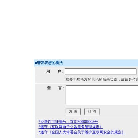
■
请发表您的看法
用 户：
您要为您所发的言论的后果负责，故请各位
留 言：
*经营许可证编号：京ICP00000008号
*遵守《互联网电子公告服务管理规定》
*遵守《全国人大常委会关于维护互联网安全的规定》