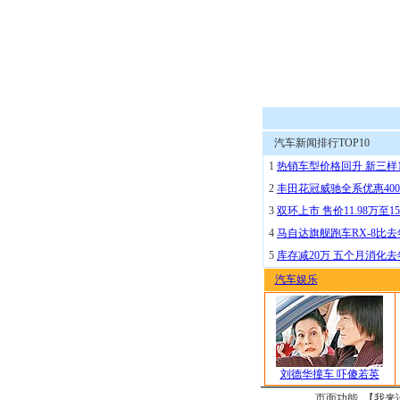
汽车新闻排行TOP10
1
热销车型价格回升 新三样
2
丰田花冠威驰全系优惠400
3
双环上市 售价11.98万至15
4
马自达旗舰跑车RX-8比去
5
库存减20万 五个月消化
汽车娱乐
刘德华撞车 吓傻若英
页面功能 【
我来