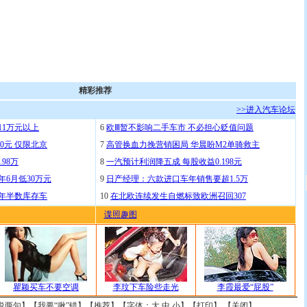
精彩推荐
>>进入汽车论坛
11万元以上
6
欧Ⅲ暂不影响二手车市 不必担心贬值问题
0元 仅限北京
7
高管换血力挽营销困局 华晨盼M2单骑救主
.98万
8
一汽预计利润降五成 每股收益0.198元
年6月低30万元
9
日产经理：六款进口车年销售要超1.5万
去年半数库存车
10
在北欧连续发生自燃标致欧洲召回307
谍照趣图
瞿颖买车不要空调
李玟下车险些走光
李霞最爱“屁股”
说两句
】【
我要“揪”错
】【
推荐
】【字体：
大
中
小
】【
打印
】 【
关闭
】