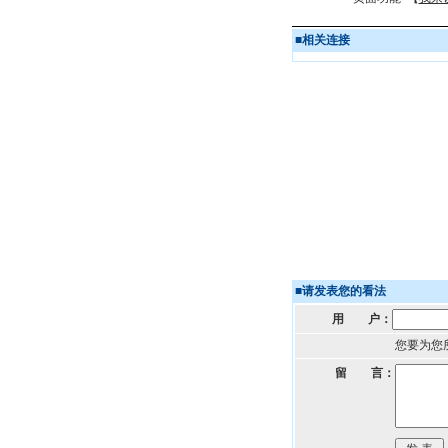
■
相关连接
■
请发表您的看法
用 户：
您要为您
留 言：