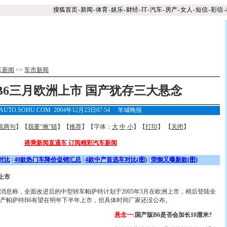
搜狐首页
-
新闻
-
体育
-
娱乐
-
财经
-
IT
-
汽车
-
房产
-
女人
-
短信
-
彩信
-
车新闻
>>
车市新闻
B6三月欧洲上市 国产犹存三大悬念
AUTO.SOHU.COM 2004年12月23日07:54
羊城晚报
说两句
】【
我要“揪”错
】【
推荐
】【字体：
大
中
小
】【
打印
】 【
关闭
】
搭乘新闻直通车 订阅精彩汽车新闻
对比
|
40款热门车降价促销汇总
|
4款中产首选车对比(图)
|
荣御又曝新款(图)
上市
消息称，全面改进后的中型轿车帕萨特计划于2005年3月在欧洲上市，稍后登陆全
产帕萨特B6有望在明年下半年上市，但具体时间厂家还没公布。
悬念一:
国产版B6是否会加长10厘米?