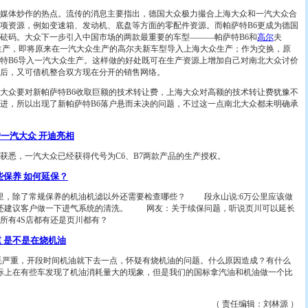
体炒作的热点。流传的消息主要指出，德国大众极力撮合上海大众和一汽大众合
项资源，例如变速箱、发动机、底盘等方面的零配件资源。而帕萨特B6更成为德国
砝码。大众下一步引入中国市场的两款最重要的车型———帕萨特B6和
高尔
夫
生产，即将原来在一汽大众生产的高尔夫新车型导入上海大众生产；作为交换，原
特B6导入一汽大众生产。这样做的好处既可在生产资源上增加自己对南北大众讨价
后，又可借机整合双方现在分开的销售网络。
众要对新帕萨特B6收取巨额的技术转让费，上海大众对高额的技术转让费犹豫不
进，所以出现了新帕萨特B6落户悬而未决的问题，不过这一点南北大众都未明确承
一汽大众 开迪亮相
悉，一汽大众已经获得代号为C6、B7两款产品的生产授权。
些保养 如何延保？
，除了常规保养的机油机滤以外还需要检查哪些？ 段永山说:6万公里应该做
里还建议客户做一下进气系统的清洗。 网友：关于续保问题，听说页川可以延长
所有4S店都有还是页川都有？
重 是不是在烧机油
耗严重，开段时间机油就下去一点，怀疑有烧机油的问题。什么原因造成？有什么
际上在有些车发现了机油消耗量大的现象，但是我们的国标拿汽油和机油做一个比
（ 责任编辑：刘林源 ）