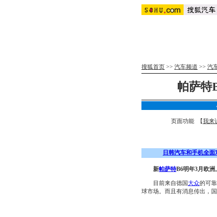
搜狐首页
>>
汽车频道
>>
汽
帕萨特
页面功能 【
我来
日韩汽车和手机全面
新
帕萨特
B6明年3月欧洲
目前来自德国
大众
的可靠
球市场。而且有消息传出，国