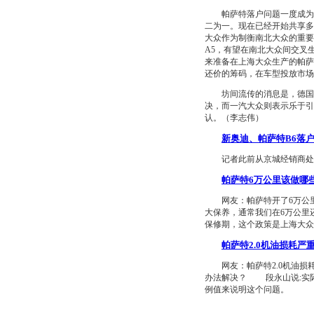
帕萨特落户问题一度成为媒
二为一。现在已经开始共享多
大众作为制衡南北大众的重要
A5，有望在南北大众间交叉
来准备在上海大众生产的帕萨
还价的筹码，在车型投放市场
坊间流传的消息是，德国大
决，而一汽大众则表示乐于引
认。（李志伟）
新奥迪、帕萨特B6落户
记者此前从京城经销商处获
帕萨特6万公里该做哪
网友：帕萨特开了6万公里
大保养，通常我们在6万公
保修期，这个政策是上海大众
帕萨特2.0机油损耗严
网友：帕萨特2.0机油损
办法解决？ 段永山说:实
例值来说明这个问题。