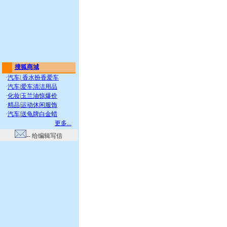
搜狐商城
·
汽车
|
香水扮香爱车
·
汽车
|
爱车清洁用品
·
化妆
|
玉兰油惊爆价
·
精品
|
运动休闲服饰
·
汽车
|
送龟牌白金蜡
更多...
-- 给编辑写信