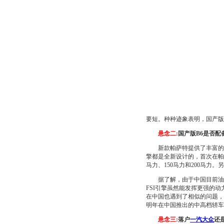
要短。种种迹象表明，国产版
悬念二:
国产版B6是否配备
新款帕萨特提供了丰富的动
擎都是全新设计的，首次在帕
马力、150马力和200马力
据了解，由于中国目前油品
FSI引擎虽然能发挥更强的
在中国也遇到了相似的问题，
明年在中国推出的中高档轿车
悬念三:
落户
一汽大众
还