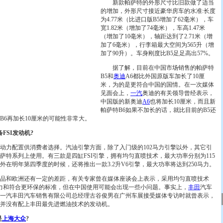
新款帕萨特的外形尺寸比旧款做了适当
的增加，外形尺寸接近豪华房车的水准:长度
为4.77米（比进口版B5增加了62毫米），车
宽1.82米（增加了74毫米），车高1.47米
（增加了10毫米），轴距达到了2.71米（增
加了6毫米），行李箱最大空间为565升（增
加了90升）。车身刚度比B5足足高出57%。
据了解，目前在中国市场销售的帕萨特
B5和
奥迪
A6都比外国原版车加长了10厘
米，为的是更符合中国的国情。在一次媒体
见面会上，
一汽
奥迪的有关领导曾经表示，
中国版的新奥迪
A6
也将加长10厘米，而且新
帕萨特B6如果不加长的话，就比目前的B5还
B6再加长10厘米的可能性非常大。
FSI发动机?
力配置供消费者选择。汽油引擎方面，除了入门级的102马力引擎以外，其它引
萨特系列上使用。有三款是四缸FSI引擎，拥有均匀直喷技术，最大功率分别为115
。另外在明年第四季度的时候，还将推出一款3.2升V6引擎，最大功率将达到250马力。
和欧洲还有一定的差距，有关专家曾在媒体座谈会上表示，采用均匀直喷技术
动力和符合更环保的标准，但在中国使用可能会出现一些小问题。事实上，
丰田
汽车
一汽丰田汽车销售有限公司总经理古谷俊男在广州车展接受媒体专访时就曾表示，
并没有配上丰田最先进燃油技术的发动机。
是
上海大众
?