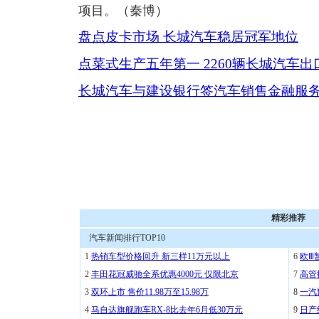
项目。（秦博）
盘点皮卡市场 长城汽车稳居冠军地位
点菜式生产五年第一 2260辆长城汽车出
长城汽车与建设银行签汽车销售金融服
精彩推荐
汽车新闻排行TOP10
1
热销车型价格回升 新三样11万元以上
6
欧Ⅲ
2
丰田花冠威驰全系优惠4000元 仅限北京
7
高管
3
双环上市 售价11.98万至15.98万
8
一汽
4
马自达旗舰跑车RX-8比去年6月低30万元
9
日产