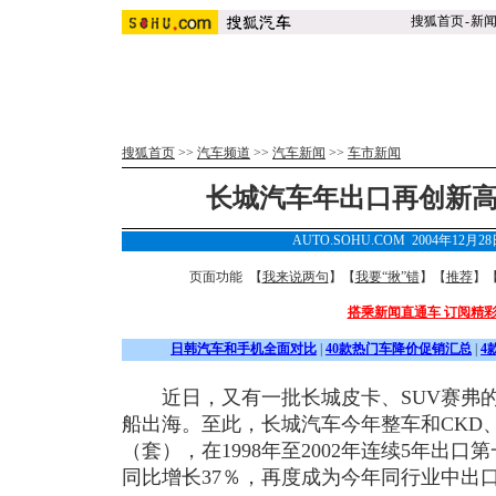
搜狐首页
-
新
搜狐首页
>>
汽车频道
>>
汽车新闻
>>
车市新闻
长城汽车年出口再创新高 0
AUTO.SOHU.COM 2004年12月2
页面功能 【
我来说两句
】【
我要“揪”错
】【
推荐
】
搭乘新闻直通车 订阅精
日韩汽车和手机全面对比
|
40款热门车降价促销汇总
|
4
近日，又有一批长城皮卡、SUV赛弗的
船出海。至此，长城汽车今年整车和CKD、S
（套），在1998年至2002年连续5年出口
同比增长37％，再度成为今年同行业中出