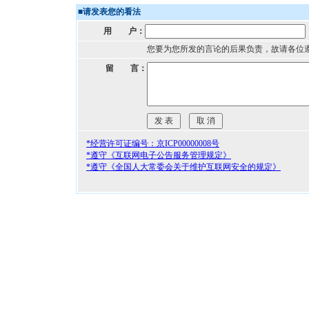
■
请发表您的看法
用 户：
您要为您所发的言论的后果负责，故请各位
留 言：
*经营许可证编号：京ICP00000008号
*遵守《互联网电子公告服务管理规定》
*遵守《全国人大常委会关于维护互联网安全的规定》