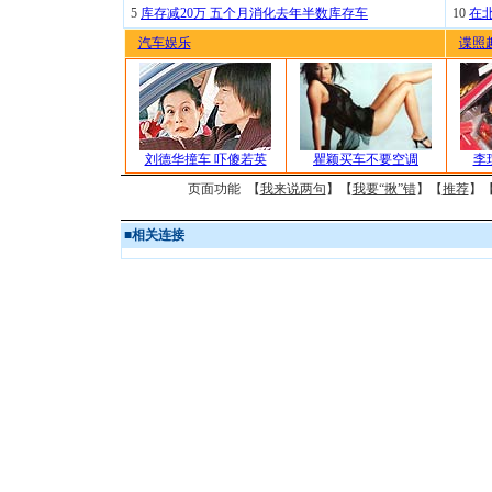
5
库存减20万 五个月消化去年半数库存车
10
在
汽车娱乐
谍照
刘德华撞车 吓傻若英
瞿颖买车不要空调
李
页面功能 【
我来说两句
】【
我要“揪”错
】【
推荐
】
■
相关连接