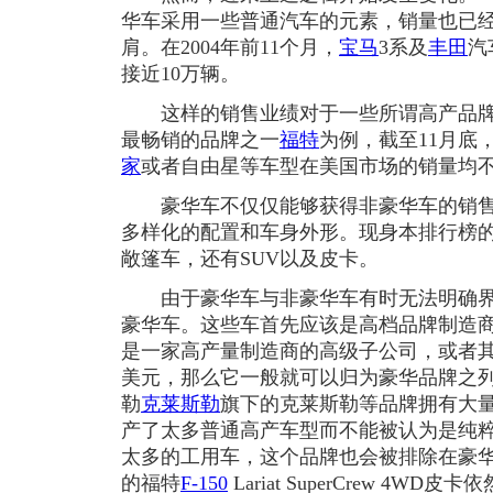
华车采用一些普通汽车的元素，销量也已
肩。在2004年前11个月，
宝马
3系及
丰田
汽
接近10万辆。
这样的销售业绩对于一些所谓高产品牌
最畅销的品牌之一
福特
为例，截至11月底
家
或者自由星等车型在美国市场的销量均不
豪华车不仅仅能够获得非豪华车的销售
多样化的配置和车身外形。现身本排行榜
敞篷车，还有SUV以及皮卡。
由于豪华车与非豪华车有时无法明确界
豪华车。这些车首先应该是高档品牌制造
是一家高产量制造商的高级子公司，或者其销
美元，那么它一般就可以归为豪华品牌之
勒
克莱斯勒
旗下的克莱斯勒等品牌拥有大
产了太多普通高产车型而不能被认为是纯
太多的工用车，这个品牌也会被排除在豪华
的福特
F-150
Lariat SuperCrew 4W