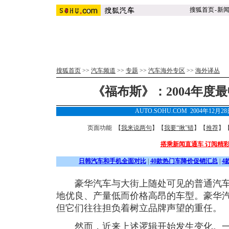
搜狐首页
-
新
搜狐首页
>>
汽车频道
>>
专题
>>
汽车海外专区
>>
海外译丛
《福布斯》：2004年度最
AUTO.SOHU.COM 2004年12月2
页面功能 【
我来说两句
】【
我要“揪”错
】【
推荐
】
搭乘新闻直通车 订阅精
日韩汽车和手机全面对比
|
40款热门车降价促销汇总
|
4
豪华汽车与大街上随处可见的普通汽车
地优良、产量低而价格高昂的车型。豪华
但它们往往担负着树立品牌声望的重任。
然而，近来上述逻辑开始发生变化。一