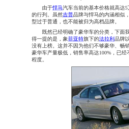
由于
悍马
汽车当前的基本价格就高达5
的行列。虽然
吉普
品牌与悍马的内涵相似
型过于普通，也不能被归为高档品牌。
既然已经明确了豪华车的分类，下面我
得一提的是，象
菲亚特
旗下的
法拉利
品牌
没有上榜。这并不因为他们不够豪华、畅
豪华车产量极低，销售率高达100%，已
程度。