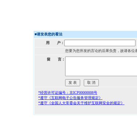
■
请发表您的看法
用 户：
您要为您所发的言论的后果负责，故请各位
留 言：
*经营许可证编号：京ICP00000008号
*遵守《互联网电子公告服务管理规定》
*遵守《全国人大常委会关于维护互联网安全的规定》