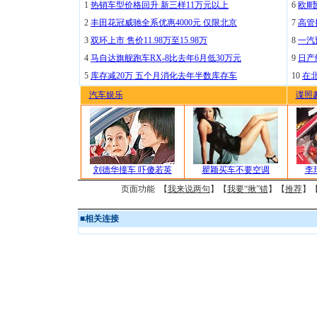
1
热销车型价格回升 新三样11万元以上
6
欧Ⅲ
2
丰田花冠威驰全系优惠4000元 仅限北京
7
高管
3
双环上市 售价11.98万至15.98万
8
一汽
4
马自达旗舰跑车RX-8比去年6月低30万元
9
日产
5
库存减20万 五个月消化去年半数库存车
10
在
汽车娱乐
谍照
刘德华撞车 吓傻若英
瞿颖买车不要空调
李
页面功能 【
我来说两句
】【
我要“揪”错
】【
推荐
】
■
相关连接