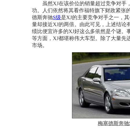
虽然XJ在该价位的销量超过竞争对手，
功。人们依然将其看作福特旗下财政紧张
德斯奔驰
S级
是XJ的主要竞争对手之一，其价
量却接近XJ的两倍。由此可见，上述结论
绩比便宜许多的XJ好这么多依然是个谜。
等方面，XJ都堪称伟大车型。除了大量先
市场。
梅塞德斯奔驰