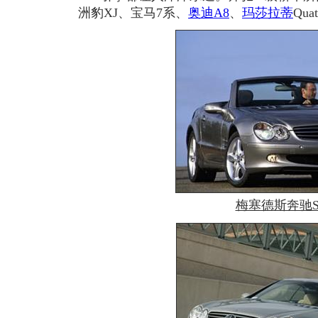
洲豹XJ、宝马7系、
奥迪
A8
、
玛莎拉蒂
Qua
梅塞德斯奔驰S