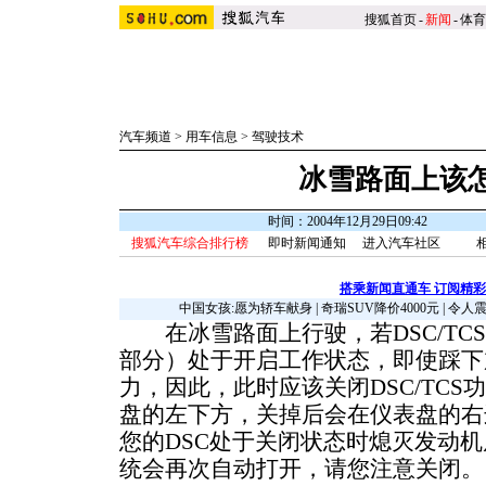
搜狐首页
-
新闻
-
体育
汽车频道
>
用车信息
>
驾驶技术
冰雪路面上该
时间：2004年12月29日09:42
搜狐汽车综合排行榜
即时新闻通知
进入汽车社区
搭乘新闻直通车 订阅精
中国女孩:愿为轿车献身
|
奇瑞SUV降价4000元
|
令人
在冰雪路面上行驶，若DSC/TCS
部分）处于开启工作状态，即使踩下
力，因此，此时应该关闭DSC/TCS
盘的左下方，关掉后会在仪表盘的右边显
您的DSC处于关闭状态时熄灭发动机
统会再次自动打开，请您注意关闭。