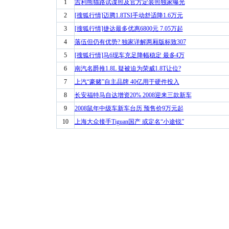
1
吉利熊猫路试谍照及官方定装照独家曝光
2
[搜狐行情]迈腾1.8TSI手动舒适降1.6万元
3
[搜狐行情]捷达最多优惠6800元 7.05万起
4
落伍但仍有优势? 独家详解两厢版标致307
5
[搜狐行情]马6现车充足降幅稳定 最多4万
6
南汽名爵推1.8L 疑被迫为荣威1.8T让位?
7
上汽“豪赌”自主品牌 40亿用于硬件投入
8
长安福特马自达增资20% 2008迎来三款新车
9
2008鼠年中级车新车台历 预售价9万元起
10
上海大众接手Tiguan国产 或定名“小途锐”