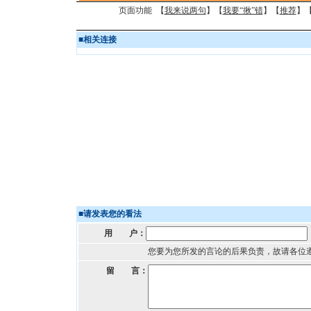
页面功能 【
我来说两句
】【
我要“揪”错
】【
推荐
】
■
相关连接
■
请发表您的看法
用 户：
您要为您所发的言论的后果负责，故请各位
留 言：