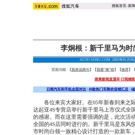
搜狐首页
-
新
李炯根：新千里马为时
AUTO.SOHU.COM 2005年01月0
页面功能 【
我来说两句
】【
我要“揪”错
】【
推荐
】
搭乘新闻直通车 订阅精
日韩汽车和手机全面对比
|
40款热门车降价促销汇总
|
4
各位来宾大家好。在05年新春到来之际
达起亚4S专营店举行新千里马上市仪式全
的感谢。而在这里需要强调的是，此次活
全国的4S店同时进行的。新千里马是东风
市时尚白领一族精心设计打造的一款新车