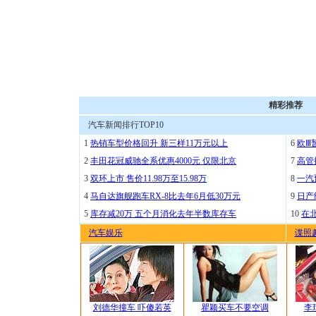
精彩推荐
汽车新闻排行TOP10
1
热销车型价格回升 新三样11万元以上
6
欧Ⅲ
2
丰田花冠威驰全系优惠4000元 仅限北京
7
高管
3
双环上市 售价11.98万至15.98万
8
一汽
4
马自达旗舰跑车RX-8比去年6月低30万元
9
日产
5
库存减20万 五个月消化去年半数库存车
10
在
汽车娱乐
谍照
刘德华撞车 吓傻若英
瞿颖买车不要空调
李